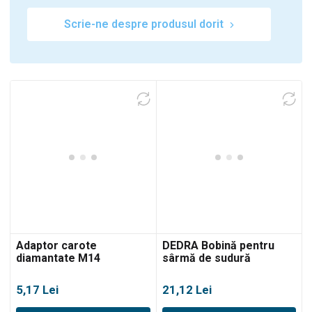
Scrie-ne despre produsul dorit
Adaptor carote
DEDRA Bobină pentru
diamantate M14
sârmă de sudură
5,17
Lei
21,12
Lei