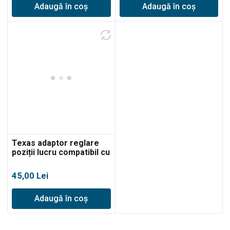
Adaugă în coș
Adaugă în coș
Texas adaptor reglare
poziții lucru compatibil cu
grebla, plug bilonat,
prășitoare pentru Lilli, El-
45,00
Lei
Tex 1800, FRX, FRZ
Adaugă în coș