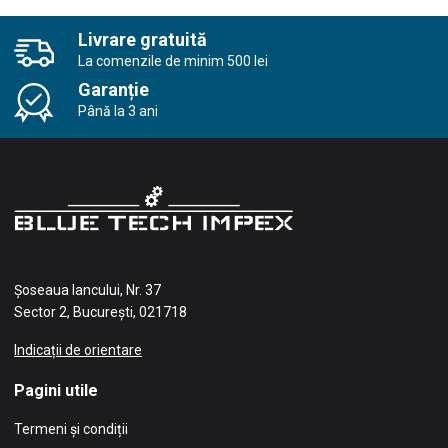
Livrare gratuită
La comenzile de minim 500 lei
Garanție
Până la 3 ani
Șoseaua Iancului, Nr. 37
Sector 2, București, 021718
Indicații de orientare
Pagini utile
Termeni și condiții