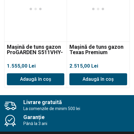
Mașină de tuns gazon
Mașină de tuns gazon
ProGARDEN S511VHY-
Texas Premium
T6, autopropulsată
5370TR/WE,
autopropulsată
1.555,00
Lei
2.515,00
Lei
Adaugă în coș
Adaugă în coș
Livrare gratuită
La comenzile de minim 500 lei
Garanție
Până la 3 ani