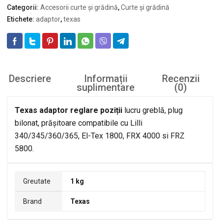
Categorii:
Accesorii curte și grădină
,
Curte și grădină
bilonat,
Etichete:
adaptor
,
texas
prășitoare
pentru
Lilli,
El-
Tex
1800,
Descriere
Informații
Recenzii
FRX,
suplimentare
(0)
FRZ
Texas adaptor reglare poziții
lucru greblă, plug
bilonat, prășitoare compatibile cu Lilli
340/345/360/365, El-Tex 1800, FRX 4000 si FRZ
5800.
Greutate
1 kg
Brand
Texas