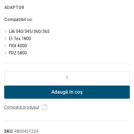
ADAPTOR
Compatibil cu:
Lilli 340/345/360/365
El-Tex 1800
FRX 4000
FRZ 5800
Cantitate
Texas
adaptor
Adaugă în coș
reglare
poziții
lucru
Compară produsul
compatibil
cu
grebla,
SKU:
4800451224
plug