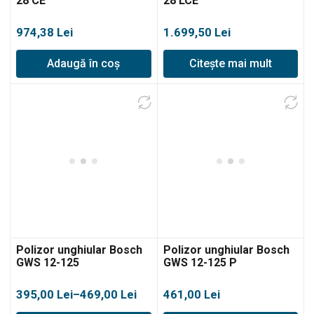
28 CE
28 LCE
974,38
Lei
1.699,50
Lei
Adaugă în coș
Citește mai mult
Polizor unghiular Bosch
Polizor unghiular Bosch
GWS 12-125
GWS 12-125 P
Interval
395,00
Lei
–
469,00
Lei
461,00
Lei
de