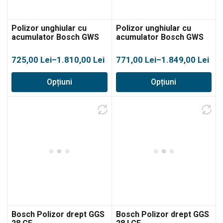
Polizor unghiular cu
Polizor unghiular cu
acumulator Bosch GWS
acumulator Bosch GWS
18V-11
18V-11 S
Interval
Interval
725,00
Lei
–
1.810,00
Lei
771,00
Lei
–
1.849,00
Lei
de
de
Opțiuni
Opțiuni
prețuri:
prețuri:
725,00 lei
771,00 lei
până
până
la
la
1.810,00 lei
1.849,00 lei
Bosch Polizor drept GGS
Bosch Polizor drept GGS