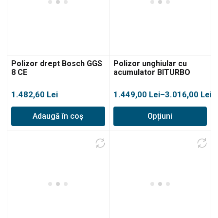
Polizor drept Bosch GGS
Polizor unghiular cu
8 CE
acumulator BITURBO
Bosch GWS 18V-15 SC
Interval
1.482,60
Lei
1.449,00
Lei
–
3.016,00
Lei
de
Adaugă în coș
Opțiuni
prețuri:
1.449,00 lei
până
la
3.016,00 lei