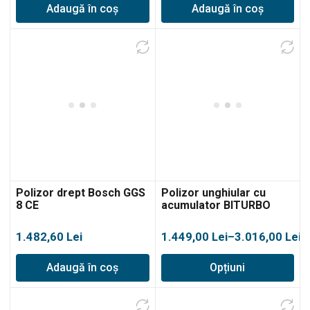
Adaugă în coș
Adaugă în coș
Polizor drept Bosch GGS
Polizor unghiular cu
8 CE
acumulator BITURBO
Bosch GWS 18V-15 SC
Interval
1.482,60
Lei
1.449,00
Lei
–
3.016,00
Lei
de
Adaugă în coș
Opțiuni
prețuri:
1.449,00 lei
până