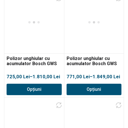
la
3.016,00 lei
Polizor unghiular cu
Polizor unghiular cu
acumulator Bosch GWS
acumulator Bosch GWS
18V-11
18V-11 S
Interval
Interval
725,00
Lei
–
1.810,00
Lei
771,00
Lei
–
1.849,00
Lei
de
de
Opțiuni
Opțiuni
prețuri:
prețuri:
725,00 lei
771,00 lei
până
până
la
la
1.810,00 lei
1.849,00 lei