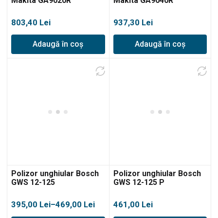
Makita GA9020R
Makita GA9040R
803,40
Lei
937,30
Lei
Adaugă în coș
Adaugă în coș
Polizor unghiular Bosch
Polizor unghiular Bosch
GWS 12-125
GWS 12-125 P
Interval
395,00
Lei
–
469,00
Lei
461,00
Lei
de