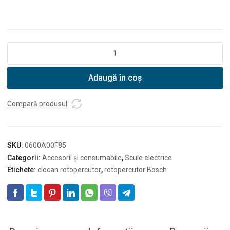
Cantitate
Bosch
accesoriu
Adaugă în coș
pentru
praf
Compară produsul
SKU:
0600A00F85
Categorii:
Accesorii și consumabile
,
Scule electrice
Etichete:
ciocan rotopercutor
,
rotopercutor Bosch