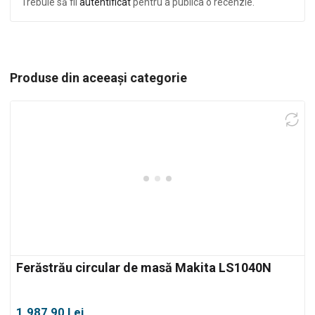
Trebuie să fii
autentificat
pentru a publica o recenzie.
Produse din aceeași categorie
Ferăstrău circular de masă Makita LS1040N
1.987,90
Lei