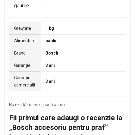
găurire
Greutate
1 kg
Alimentare
cablu
Brand
Bosch
Garanție
3 ani
Garanție
3 ani
comercială
Nu există recenzii până acum.
Fii primul care adaugi o recenzie la
„Bosch accesoriu pentru praf”