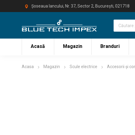
Șoseaua Iancului, Nr. 37, Sector 2, București, 021718
Acasă
Magazin
Branduri
Acasa
Magazin
Scule electrice
Accesorii și c