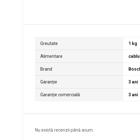
Greutate
1 kg
Alimentare
cablu
Brand
Bosc
Garanție
3 ani
Garanție comercială
3 ani
Nu există recenzii până acum.