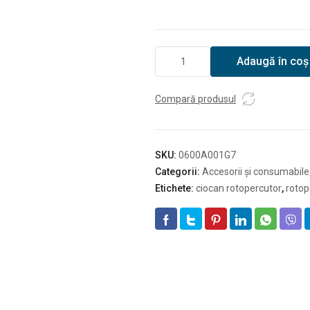
Cantitate
Adaugă în coș
Bosch
GDE
68
Compară produsul
SKU:
0600A001G7
Categorii:
Accesorii și consumabile
Etichete:
ciocan rotopercutor
,
rotop