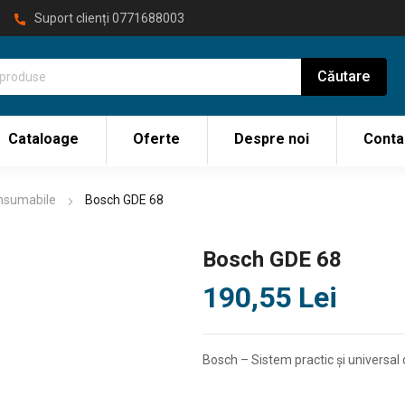
Suport clienți
0771688003
Cataloage
Oferte
Despre noi
Conta
onsumabile
Bosch GDE 68
Bosch GDE 68
190,55
Lei
Bosch – Sistem practic şi universal 