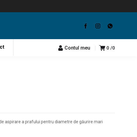
ct
Contul meu
0
0
de aspirare a prafului pentru diametre de găurire mari