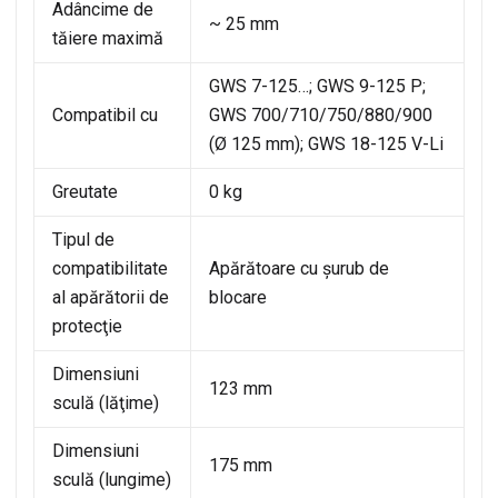
Adâncime de
~ 25 mm
tăiere maximă
GWS 7-125…; GWS 9-125 P;
Compatibil cu
GWS 700/710/750/880/900
(Ø 125 mm); GWS 18-125 V-Li
Greutate
0 kg
Tipul de
compatibilitate
Apărătoare cu şurub de
al apărătorii de
blocare
protecţie
Dimensiuni
123 mm
sculă (lăţime)
Dimensiuni
175 mm
sculă (lungime)