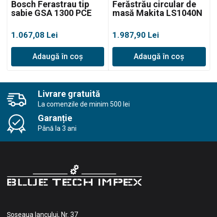
Bosch Ferastrau tip
Ferăstrău circular de
sabie GSA 1300 PCE
masă Makita LS1040N
1.067,08
Lei
1.987,90
Lei
Adaugă în coș
Adaugă în coș
Livrare gratuită
La comenzile de minim 500 lei
Garanție
Până la 3 ani
Șoseaua Iancului, Nr. 37