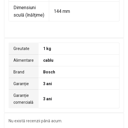
Dimensiuni
144 mm
sculă (înălţime)
Greutate
1 kg
Alimentare
cablu
Brand
Bosch
Garanție
3 ani
Garanție
3 ani
comercială
Nu există recenzii până acum.