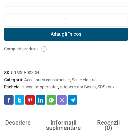
Cantitate
Bosch
GDE
Adaugă în coș
125
EA-
S
Compară produsul
SKU:
1600A003DH
Categorii:
Accesorii și consumabile
,
Scule electrice
Etichete:
ciocan rotopercutor
,
rotopercutor Bosch
,
SDS max
Descriere
Informații
Recenzii
suplimentare
(0)