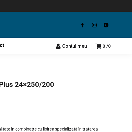
ct
Contul meu
0
0
-Plus 24×250/200
calitate în combinatțe cu lipirea specializată în tratarea