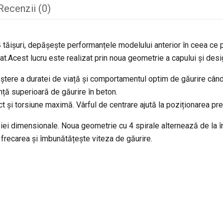
Recenzii (0)
4 tăișuri, depășește performanțele modelului anterior în ceea ce p
at.Acest lucru este realizat prin noua geometrie a capului și desig
eștere a duratei de viață și comportamentul optim de găurire când
nță superioară de găurire în beton.
t și torsiune maximă. Vârful de centrare ajută la poziționarea pre
iei dimensionale. Noua geometrie cu 4 spirale alternează de la îng
 frecarea și îmbunătățește viteza de găurire.