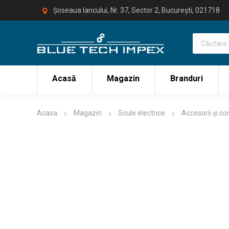
Șoseaua Iancului, Nr. 37, Sector 2, București, 021718
Acasă
Magazin
Branduri
Acasa
Magazin
Scule electrice
Accesorii și c