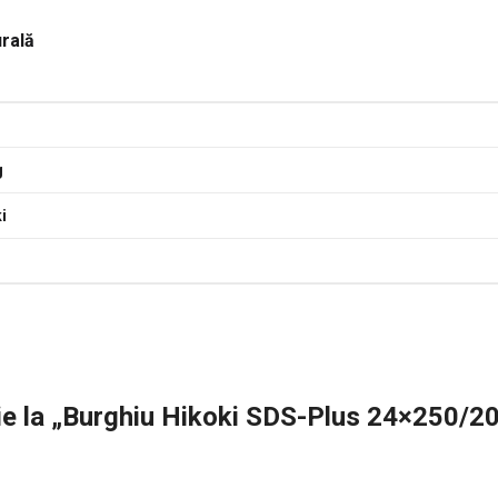
urală
g
i
zie la „Burghiu Hikoki SDS-Plus 24×250/2