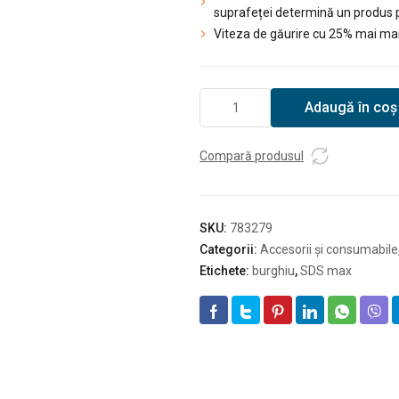
suprafeței determină un produs pr
Viteza de găurire cu 25% mai mar
Cantitate
Adaugă în coș
Burghiu
Hikoki
SDS-
Compară produsul
Plus
24x250/200
SKU:
783279
Categorii:
Accesorii și consumabile
Etichete:
burghiu
,
SDS max