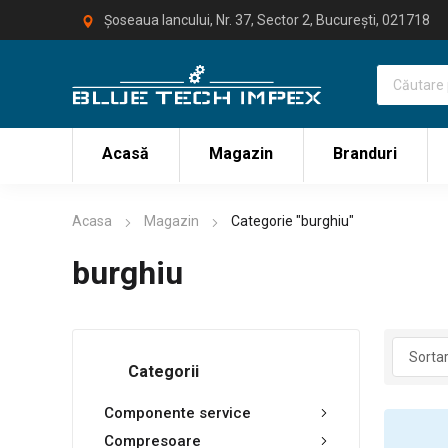
Șoseaua Iancului, Nr. 37, Sector 2, București, 021718
Acasă
Magazin
Branduri
Acasa
Magazin
Categorie "burghiu"
burghiu
Categorii
Componente service
Compresoare