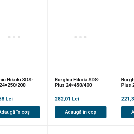
hiu Hikoki SDS-
Burghiu Hikoki SDS-
Burgh
 24×250/200
Plus 24×450/400
Plus 
58
Lei
282,01
Lei
221,
Adaugă în coș
Adaugă în coș
A