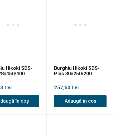
iu Hikoki SDS-
Burghiu Hikoki SDS-
28×450/400
Plus 30×250/200
93
Lei
257,50
Lei
daugă în coș
Adaugă în coș