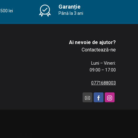
Garanție
500 lei
Până la 3 ani
Ai nevoie de ajutor?
Contactează-ne
Luni – Vineri:
09:00 – 17:00
0771688003