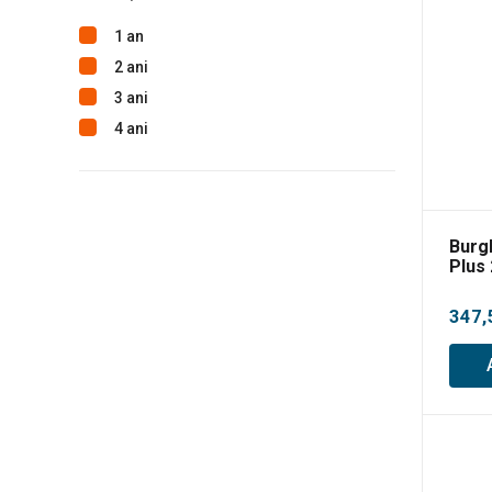
1 an
2 ani
3 ani
4 ani
Burg
Plus
347,