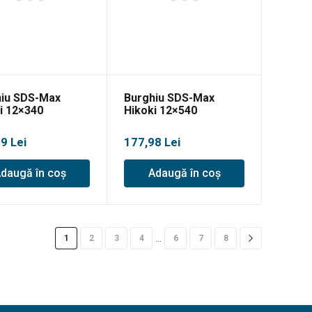
iu SDS-Max
Burghiu SDS-Max
i 12×340
Hikoki 12×540
39
Lei
177,98
Lei
daugă în coș
Adaugă în coș
…
1
2
3
4
6
7
8