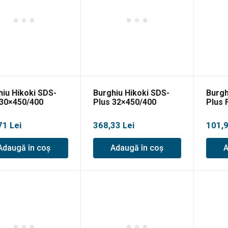
hiu Hikoki SDS-
Burghiu Hikoki SDS-
Burgh
 30×450/400
Plus 32×450/400
Plus 
71
Lei
368,33
Lei
101,
Adaugă în coș
Adaugă în coș
A