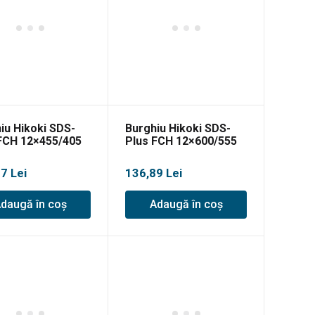
iu Hikoki SDS-
Burghiu Hikoki SDS-
FCH 12×455/405
Plus FCH 12×600/555
97
Lei
136,89
Lei
daugă în coș
Adaugă în coș