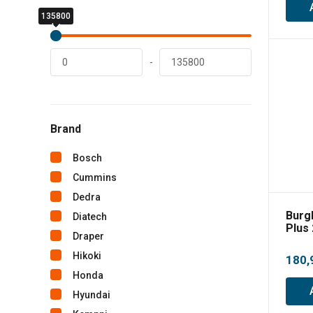
135800
0
lei
lei
-
Brand
Bosch
Cummins
Dedra
Burg
Diatech
Plus
Draper
Hikoki
180,
Honda
Hyundai