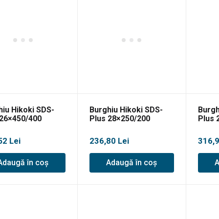
hiu Hikoki SDS-
Burghiu Hikoki SDS-
Burgh
 26×450/400
Plus 28×250/200
Plus 
52
Lei
236,80
Lei
316,
Adaugă în coș
Adaugă în coș
A