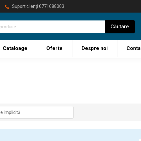
Suport clienți
0771688003
Cataloage
Oferte
Despre noi
Conta