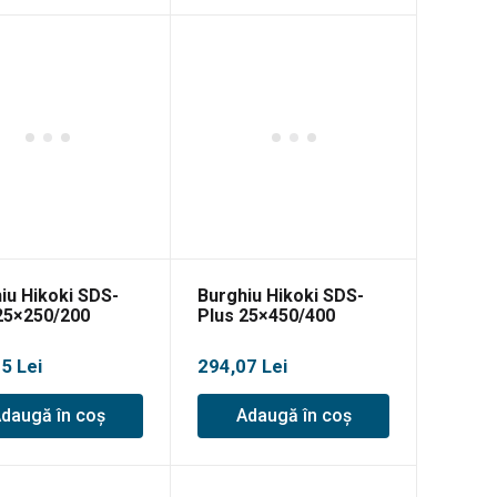
iu Hikoki SDS-
Burghiu Hikoki SDS-
25×250/200
Plus 25×450/400
35
Lei
294,07
Lei
daugă în coș
Adaugă în coș