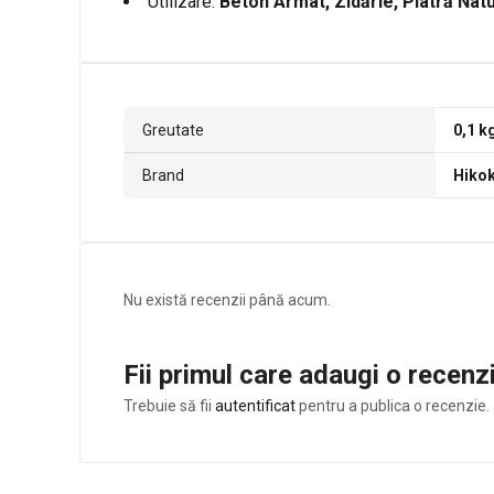
Utilizare:
Beton Armat, Zidărie, Piatră Nat
Greutate
0,1 k
Brand
Hikok
Nu există recenzii până acum.
Fii primul care adaugi o recen
Trebuie să fii
autentificat
pentru a publica o recenzie.