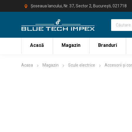
Șoseaua Iancului, Nr. 37, Sector 2, București, 021718
Acasă
Magazin
Branduri
Acasa
Magazin
Scule electrice
Accesorii și c