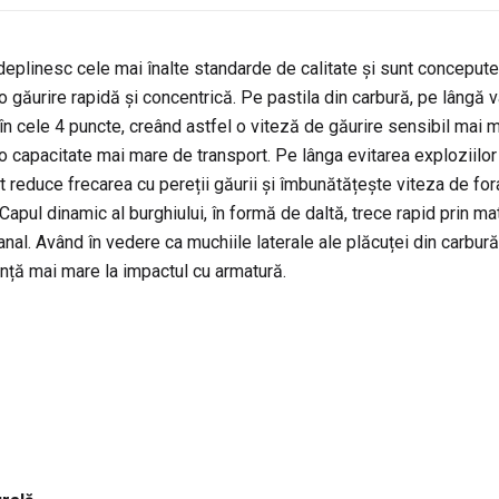
plinesc cele mai înalte standarde de calitate și sunt concepute pe
 o găurire rapidă și concentrică. Pe pastila din carbură, pe lângă 
n cele 4 puncte, creând astfel o viteză de găurire sensibil mai ma
u o capacitate mai mare de transport. Pe lânga evitarea exploziilor
t reduce frecarea cu pereții găurii și îmbunătățește viteza de for
. Capul dinamic al burghiului, în formă de daltă, trece rapid prin ma
i-canal. Având în vedere ca muchiile laterale ale plăcuței din carb
nță mai mare la impactul cu armatură.