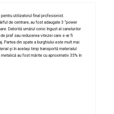
ntru utilizatorul final profesionist.
vârful de centrare, au fost adaugate 3 “power
re. Datorită umărul conic îngust al canelurilor
 de praf sau reducerea vitezei care s-ar fi
aj. Partea din spate a burghiului este mult mai
terial și în același timp transportă materialul
ură metalică au fost mărite cu aproximativ 35% în