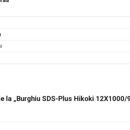
urală
g
i
zie la „Burghiu SDS-Plus Hikoki 12X1000/