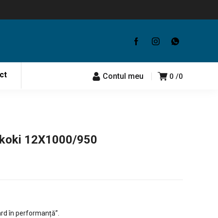
ct
Contul meu
0
0
ikoki 12X1000/950
rd în performanță”.