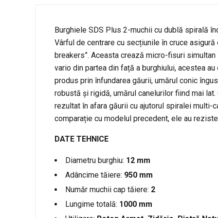
Burghiele SDS Plus 2-muchii cu dublă spirală înde
Vârful de centrare cu secțiunile în cruce asigură
breakers”. Aceasta crează micro-fisuri simultan î
vario din partea din față a burghiului, acestea a
produs prin înfundarea găurii, umărul conic îngus
robustă și rigidă, umărul canelurilor fiind mai lat
rezultat în afara găurii cu ajutorul spiralei mult
comparație cu modelul precedent, ele au reziste
DATE TEHNICE
Diametru burghiu:
12 mm
Adâncime tăiere:
950 mm
Număr muchii cap tăiere:
2
Lungime totală:
1000 mm