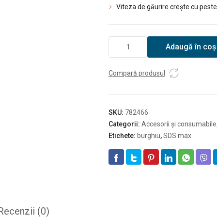
Viteza de găurire crește cu pes
Cantitate
Adaugă în coș
Burghiu
SDS-
Plus
Compară produsul
Hikoki
12X1000/950
SKU:
782466
Categorii:
Accesorii și consumabile
Etichete:
burghiu
,
SDS max
Recenzii (0)