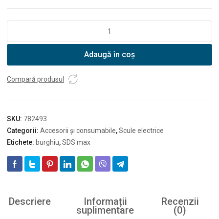
Cantitate
Burghiu
SDS-
Adaugă în coș
Plus
Hikoki
18X250/200
Compară produsul
SKU:
782493
Categorii:
Accesorii și consumabile
,
Scule electrice
Etichete:
burghiu
,
SDS max
Descriere
Informații
Recenzii
suplimentare
(0)