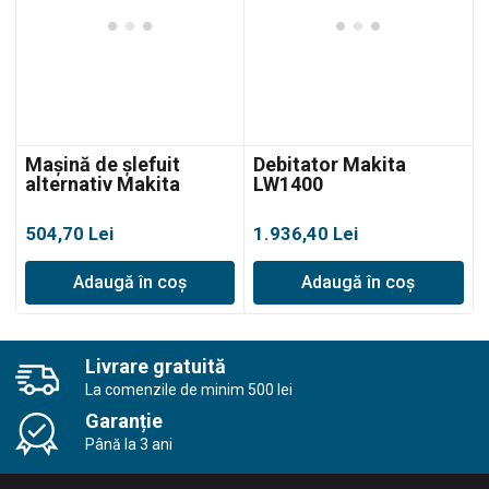
Mașină de șlefuit
Debitator Makita
alternativ Makita
LW1400
BO3710
504,70
Lei
1.936,40
Lei
Adaugă în coș
Adaugă în coș
Livrare gratuită
La comenzile de minim 500 lei
Garanție
Până la 3 ani