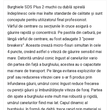
Burghiele SDS Plus 2-muchii cu dublă spirală
îndeplinesc cele mai înalte standarde de calitate și sunt
concepute pentru utilizatorul final profesionist.
Vârful de centrare cu secțiunile în cruce asigură o
găurire rapidă și concentrică. Pe pastila din carbură, pe
lângă vârful de centrare, au fost adaugate 3 “power
breakers”. Aceasta crează micro-fisuri simultan în cele
4 puncte, creând astfel o viteză de găurire sensibil mai
mare. Datorită umărul conic îngust al canelurilor vario
din partea din față a burghiului, acestea au o capacitate
mai mare de transport. Pe lânga evitarea exploziilor de
praf sau reducerea vitezei care s-ar fi produs prin
înfundarea găurii, umărul conic îngust reduce frecarea
cu pereții găurii și îmbunătățește viteza de foraj. Partea
din spate a burghiului este mult mai robustă și rigidă,
umărul canelurilor fiind mai lat. Capul dinamic al
burghiului, în formă de daltă, trece rapid prin material și