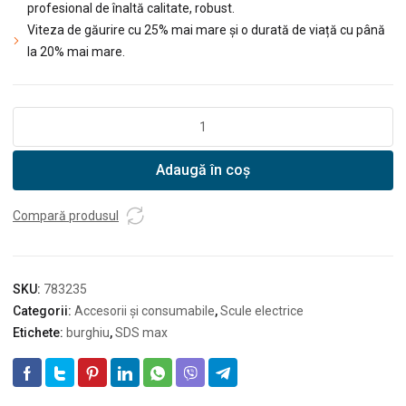
profesional de înaltă calitate, robust.
Viteza de găurire cu 25% mai mare și o durată de viață cu până
la 20% mai mare.
Cantitate
Burghiu
SDS-
Adaugă în coș
Plus
Hikoki
FCH
Compară produsul
10X315/250
SKU:
783235
Categorii:
Accesorii și consumabile
,
Scule electrice
Etichete:
burghiu
,
SDS max