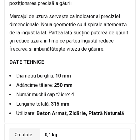
poziționarea precisă a găurii.
Marcajul de uzură servește ca indicator al preciziei
dimensionale. Noua geometrie cu 4 spirale alternează
de la îngust la lat. Partea lată susține puterea de găurit
și reduce uzura în timp ce partea îngustă reduce
frecarea și îmbunătățește viteza de găurire.
DATE TEHNICE
Diametru burghiu:
10 mm
Adâncime tăiere:
250 mm
Număr muchii cap tăiere:
4
Lungime totală:
31
5 mm
Utilizare:
Beton Armat, Zidărie, Piatră Naturală
Greutate
0,1 kg