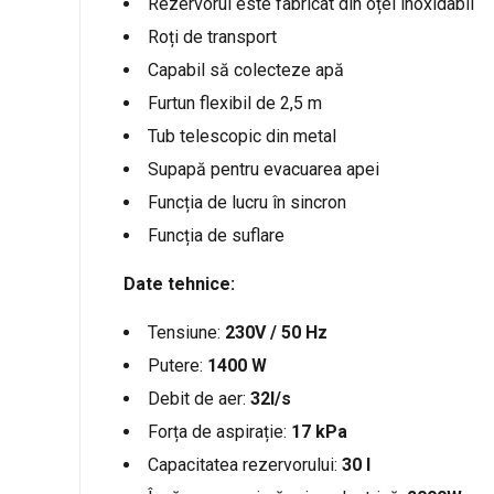
Rezervorul este fabricat din oțel inoxidabil
Roți de transport
Capabil să colecteze apă
Furtun flexibil de 2,5 m
Tub telescopic din metal
Supapă pentru evacuarea apei
Funcția de lucru în sincron
Funcția de suflare
Date tehnice:
Tensiune:
230V / 50 Hz
Putere:
1400 W
Debit de aer:
32l/s
Forța de aspirație:
17 kPa
Capacitatea rezervorului:
30 l