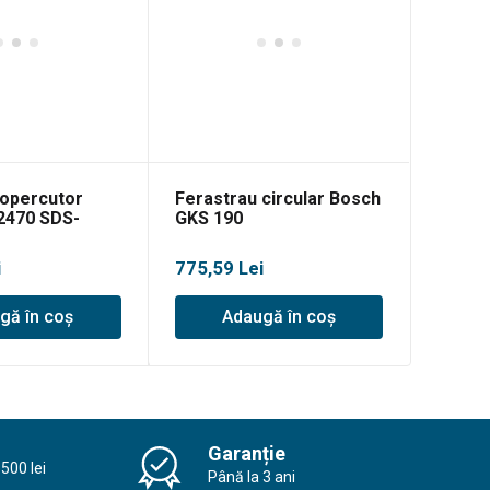
topercutor
Ferastrau circular Bosch
2470 SDS-
GKS 190
i
775,59
Lei
gă în coș
Adaugă în coș
Garanție
500 lei
Până la 3 ani