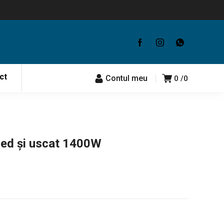
ct
Contul meu
0
0
ed și uscat 1400W