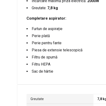
Încărcare maximă priza electrică:
2000W
Greutate:
7,8 kg
Completare aspirator:
Furtun de aspirație
Perie plată
Perie pentru fante
Piesa de extensie telescopică
Filtru de spumă
Filtru HEPA
Sac de hârtie
Greutate
7,8 k