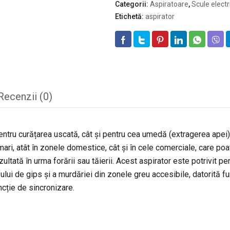
Categorii:
Aspiratoare
,
Scule electr
tub
Etichetă:
aspirator
telescopic
Recenzii (0)
pentru curățarea uscată, cât și pentru cea umedă (extragerea ape
ari, atât în zonele domestice, cât și în cele comerciale, care poate
ltată în urma forării sau tăierii. Acest aspirator este potrivit pe
ului de gips și a murdăriei din zonele greu accesibile, datorită fu
ncție de sincronizare.