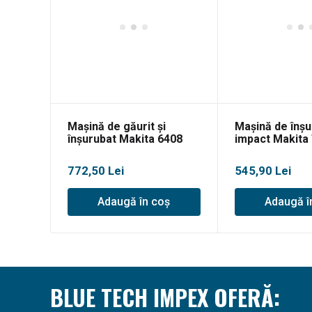
Mașină de găurit și
Mașină de înșu
înșurubat Makita 6408
impact Makita
772,50
Lei
545,90
Lei
Adaugă în coș
Adaugă î
BLUE TECH IMPEX OFERĂ: