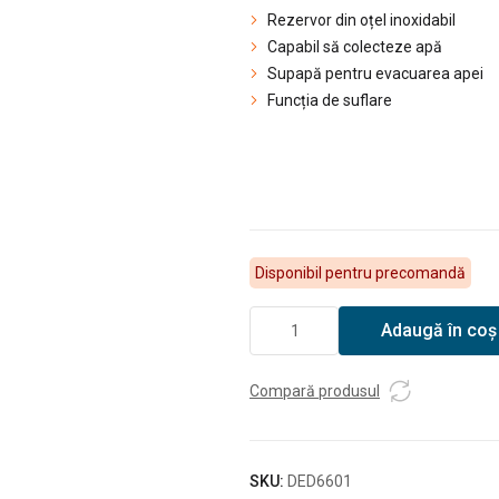
Rezervor din oțel inoxidabil
Capabil să colecteze apă
Supapă pentru evacuarea apei
Funcția de suflare
Disponibil pentru precomandă
Cantitate
Adaugă în coș
DEDRA
Aspirator
umed
Compară produsul
și
uscat
1400W
SKU:
DED6601
30L,