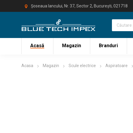
Șoseaua Iancului, Nr. 37, Sector 2, București, 021718
Acasă
Magazin
Branduri
Acasa
Magazin
Scule electrice
Aspiratoare