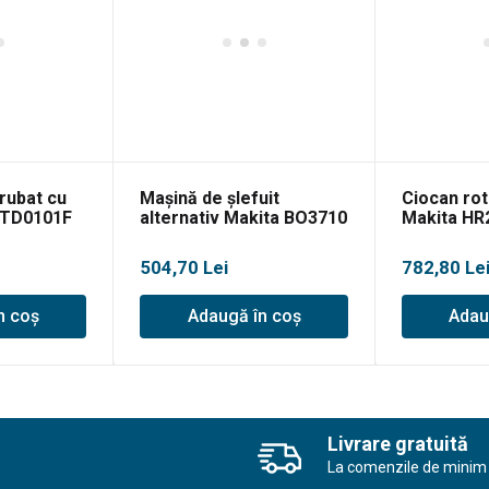
rubat cu
Mașină de șlefuit
Ciocan ro
 TD0101F
alternativ Makita BO3710
Makita HR
PLUS
504,70
Lei
782,80
Le
n coș
Adaugă în coș
Adau
Livrare gratuită
La comenzile de minim 