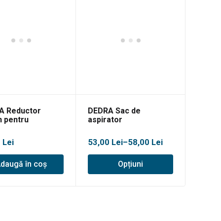
A Reductor
DEDRA Sac de
n pentru
aspirator
ator
Interval
6
Lei
53,00
Lei
–
58,00
Lei
de
daugă în coș
Opțiuni
prețuri:
53,00 lei
până
la
58,00 lei