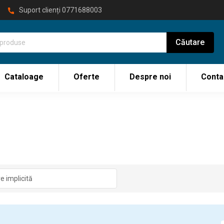
Suport clienți
0771688003
Cataloage
Oferte
Despre noi
Conta