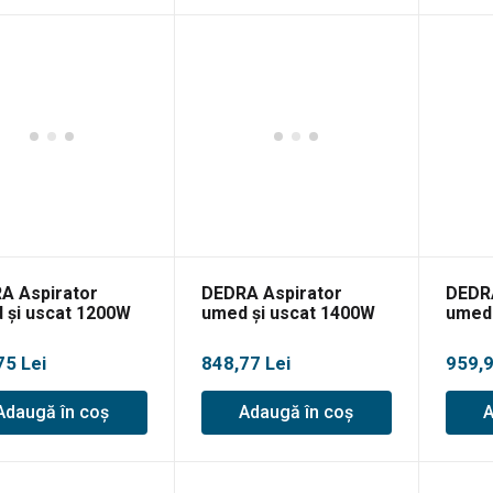
A Aspirator
DEDRA Aspirator
DEDRA
 și uscat 1200W
umed și uscat 1400W
umed 
30L
30L, 
75
Lei
848,77
Lei
959,
Adaugă în coș
Adaugă în coș
A