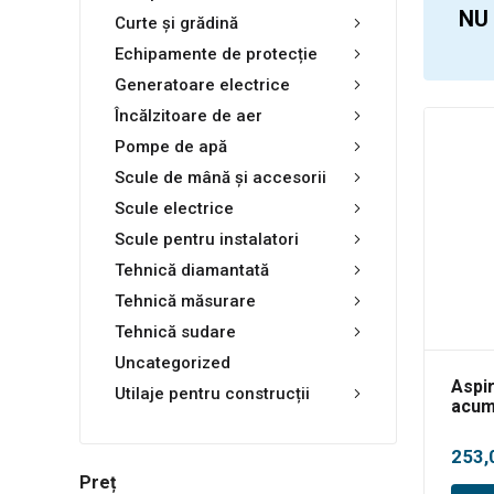
NU
Curte și grădină
Echipamente de protecție
Generatoare electrice
Încălzitoare de aer
Pompe de apă
Scule de mână și accesorii
Scule electrice
Scule pentru instalatori
Tehnică diamantată
Tehnică măsurare
Tehnică sudare
Uncategorized
Aspi
Utilaje pentru construcții
acum
Univ
Inter
253,
Preț
de