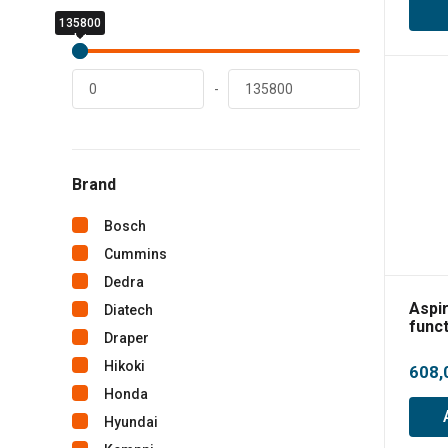
prețu
135800
0
253,0
lei
lei
până
la
-
436,0
Brand
Bosch
Cummins
Dedra
Aspi
Diatech
func
Draper
usca
Adva
Hikoki
608,
Honda
Hyundai