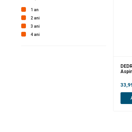
1 an
2 ani
3 ani
4 ani
DEDR
Aspi
33,9