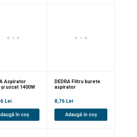
până
la
311,00 lei
 Aspirator
DEDRA Filtru burete
și uscat 1400W
aspirator
tub telescopic
96
Lei
8,76
Lei
daugă în coș
Adaugă în coș