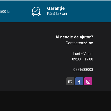
Garanție
500 lei
Până la 3 ani
Ai nevoie de ajutor?
Contactează-ne
Luni – Vineri:
09:00 – 17:00
0771688003