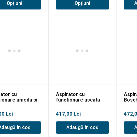
Opțiuni
Opțiuni
A
ri:
prețuri:
0 lei
282,00 lei
până
la
0 lei
538,00 lei
rator cu
Aspirator cu
Aspir
tionare umeda si
functionare uscata
Bosc
ta Bosch
Bosch EasyVac 3
Unive
ncedVac 20
2300
00
Lei
417,00
Lei
472,
Adaugă în coș
Adaugă în coș
A