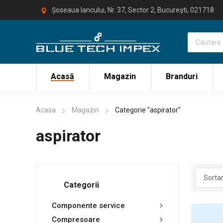
Șoseaua Iancului, Nr. 37, Sector 2, București, 021718
Acasă
Magazin
Branduri
Acasa
Magazin
Categorie "aspirator"
aspirator
Categorii
Componente service
Compresoare