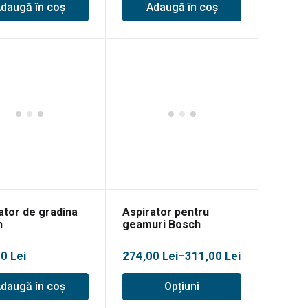
daugă în coș
Adaugă în coș
ator de gradina
Aspirator pentru
h
geamuri Bosch
rsalGardenTidy
GlassVAC
Interval
00
Lei
274,00
Lei
–
311,00
Lei
de
daugă în coș
Opțiuni
prețuri:
274,00 lei