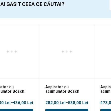
 AI GĂSIT CEEA CE CĂUTAI?
rator cu
Aspirator cu
Aspir
ulator Bosch
acumulator Bosch
acumu
ersalVac 12
UniversalVac 18
uscat
Adva
val
Interval
00
Lei
–
436,00
Lei
282,00
Lei
–
538,00
Lei
473,
de