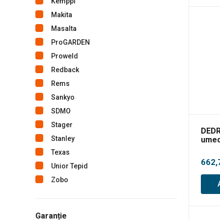
Kemppi
Makita
Masalta
ProGARDEN
Proweld
Redback
Rems
Sankyo
SDMO
Stager
DEDR
Stanley
umed
20L
Texas
662,
Unior Tepid
Zobo
Garanție