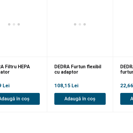
A Filtru HEPA
DEDRA Furtun flexibil
DEDR
rator
cu adaptor
furtu
aspir
9
Lei
108,15
Lei
22,6
Adaugă în coș
Adaugă în coș
A