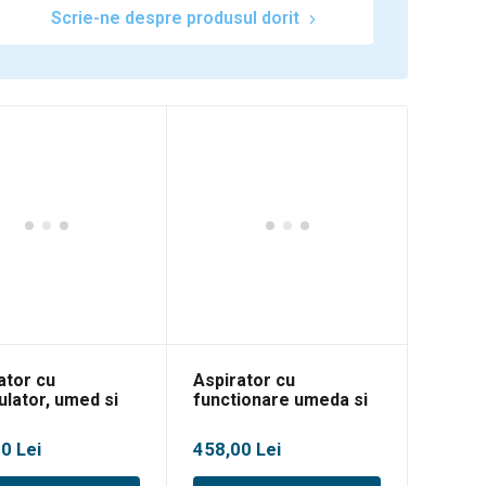
Scrie-ne despre produsul dorit
ator cu
Aspirator cu
lator, umed si
functionare umeda si
 Bosch
uscata Bosch
ncedVac 18V-8
AdvancedVac 15
00
Lei
458,00
Lei