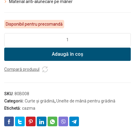
Material anti-alunecare pe mâner
Disponibil pentru precomandă
Cantitate
DEDRA
Cazma
Adaugă în coș
drenaj,
coadă
de
Compară produsul
metal
SKU:
80B008
Categorii:
Curte și grădină
,
Unelte de mână pentru grădină
Etichetă:
cazma