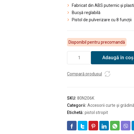
Fabricat din ABS puternic și plas
Bucșă reglabilă
Pistol de pulverizare cu 8 funcții
Disponibil pentru precomandă
Cantitate
Adaugă în coș
DEDRA
Pistol
pentru
Compară produsul
stropit
cu
8
SKU:
80N206K
funcții
Categorii:
Accesorii curte și grădin
THUMB
Etichetă:
pistol stropit
CONTROL