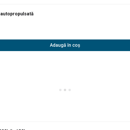
 autopropulsată
Adaugă în coș