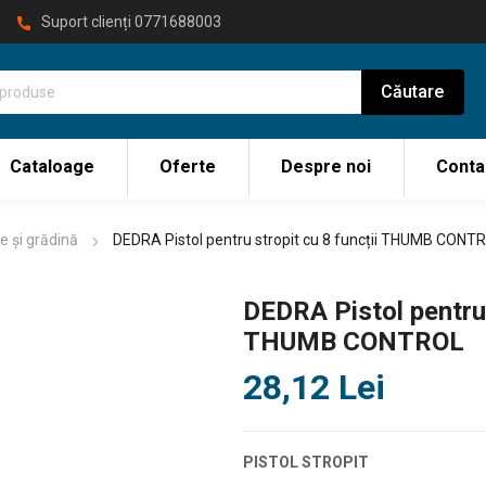
Suport clienți
0771688003
Cataloage
Oferte
Despre noi
Conta
e și grădină
DEDRA Pistol pentru stropit cu 8 funcții THUMB CONT
DEDRA Pistol pentru 
THUMB CONTROL
28,12
Lei
PISTOL STROPIT