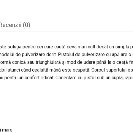
Recenzii (0)
te soluția pentru cei care caută ceva mai mult decât un simplu pi
modelul de pulverizare dorit. Pistolul de pulverizare cu apă are o g
formă conică sau triunghiulară și mod de udare până la o ceață fin
l atunci când cealaltă mână este ocupată. Corpul suportului este 
 pentru un confort ridicat. Conectare cu pistol sub un cuplaj rapi
ui mare