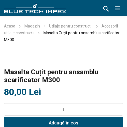
Acasa
Magazin
Utilaje pentru construcții
Accesorii
utilaje construcții
Masalta Cuțit pentru ansamblu scarificator
M300
Masalta Cuțit pentru ansamblu
scarificator M300
80,00
Lei
Cantitate
Masalta
Cuțit
Adaugă în coș
pentru