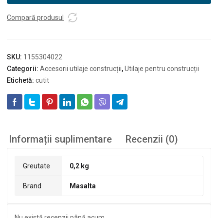
ansamblu
scarificator
Compară produsul
M300
SKU:
1155304022
Categorii:
Accesorii utilaje construcții
,
Utilaje pentru construcții
Etichetă:
cutit
Informații suplimentare
Recenzii (0)
Greutate
0,2 kg
Brand
Masalta
Nu există recenzii până acum.