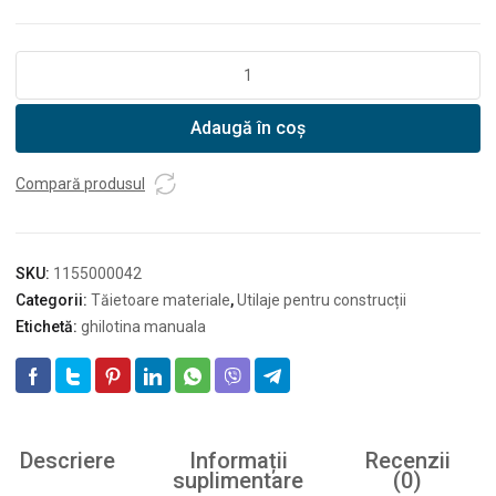
Cantitate
Masalta
MBS42
Adaugă în coș
Ghilotină
pavele
420mm
Compară produsul
SKU:
1155000042
Categorii:
Tăietoare materiale
,
Utilaje pentru construcții
Etichetă:
ghilotina manuala
Descriere
Informații
Recenzii
suplimentare
(0)