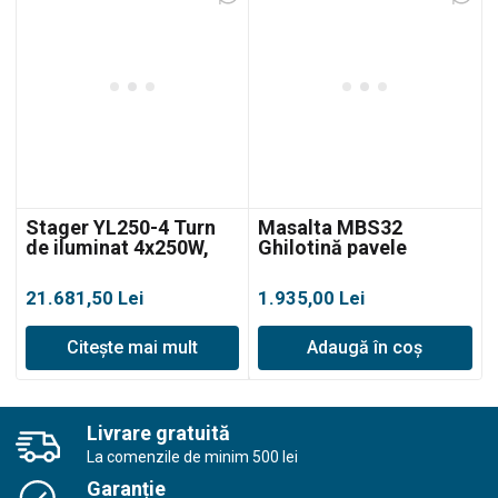
Stager YL250-4 Turn
Masalta MBS32
de iluminat 4x250W,
Ghilotină pavele
LED, telescopic, 4.5m
320mm
21.681,50
Lei
1.935,00
Lei
Citește mai mult
Adaugă în coș
Livrare gratuită
La comenzile de minim 500 lei
Garanție