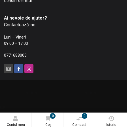
Condiții de retur
Ai nevoie de ajutor?
Contactează-ne
Luni – Vineri:
09:00 – 17:00
0771688003
0
0
© 2025 Blue Tech Impex SRL. Toate drepturile rezervate.
Contul meu
Coș
Compară
Istoric