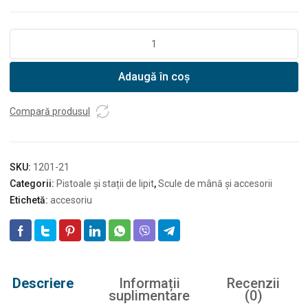
Cantitate
Pistol
spumă
Adaugă în coș
poliuretanică
Dedra
Compară produsul
SKU:
1201-21
Categorii:
Pistoale și stații de lipit
,
Scule de mână și accesorii
Etichetă:
accesoriu
Descriere
Informații
Recenzii
suplimentare
(0)