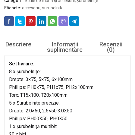
Categorii:
Scule de mână și accesorii
,
Șurubelnițe
Etichete:
accesoriu
,
surubelnite
Descriere
Informații
Recenzii
suplimentare
(0)
Set livrare:
8 x șurubelnițe:
Drepte: 3×75, 5×75, 6x100mm
Phillips: PH0x75, PH1x75, PH2x100mm
Torx: T15x100, T20x100mm
5 x Șurubelnițe precizie:
Drepte: 2.0×50, 2.5×50,3.0X50
Phillips: PH00X50, PH0X50
1 x șurubelniță multibit
20 x biți