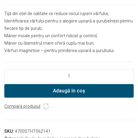
Tijă din oțel de calitate ce reduce riscul ruperii vârfului;
Identificarea vârfului pentru o alegere ușoară a șurubelniței pentru
fiecare tip de șurub;
Mâner moale pentru un confort ridicat și control;
Mâner cu diametrul mare oferă cuplu mai bun;
Vârfuri magnetice – pentru prinderea ușoară a șurubului.
Cantitate
Stanley
STHT0-
Adaugă în coș
62141
Set
de
Compară produsul
înșurubat
34
piese
SKU:
4700STHT062141