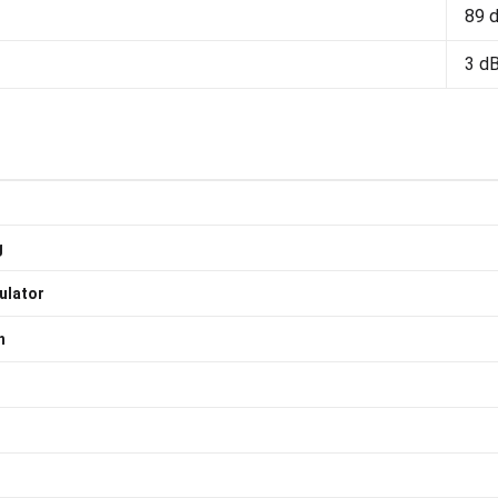
89 
3 d
g
ulator
h