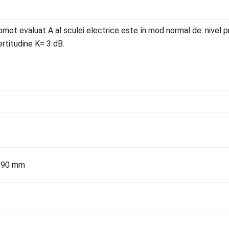
omot evaluat A al sculei electrice este în mod normal de: nivel p
ertitudine K= 3 dB.
 190 mm