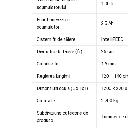
1,00 h
acumulatorului
Funcţionează cu
2.5 Ah
acumulator
Sistem fir de tăiere
IntelliFEED
Diametru de tăiere (fir)
26 cm
Grosime fir
1,6 mm
Reglarea lungimii
120 – 140 c
Dimensiuni sculă (L x l x Î)
1200 x 270 
Greutate
2,700 kg
Subdiviziune categorie de
Trimmer de g
produse