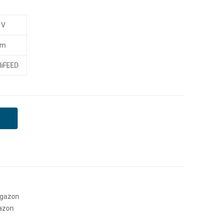
 V
cm
lliFEED
e gazon
gazon