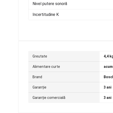
Nivel putere sonoră
Incertitudine K
Greutate
4,4 k
Alimentare curte
acum
Brand
Bosc
Garanție
3 ani
Garanție comercială
3 ani