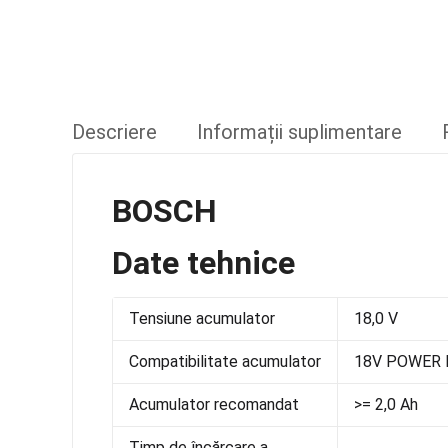
Descriere
Informații suplimentare
BOSCH
Date tehnice
Tensiune acumulator
18,0 V
Compatibilitate acumulator
18V POWER 
Acumulator recomandat
>= 2,0 Ah
Timp de încărcare a