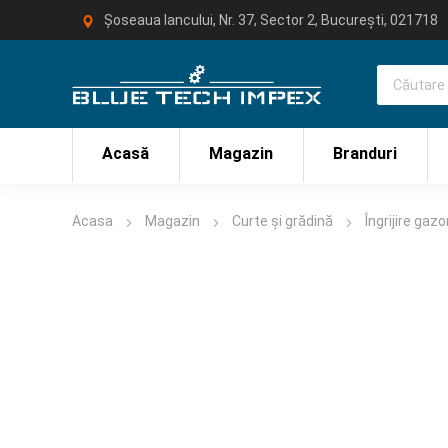
Șoseaua Iancului, Nr. 37, Sector 2, București, 021718
Acasă
Magazin
Branduri
Acasa
Magazin
Curte și grădină
Îngrijire gaz