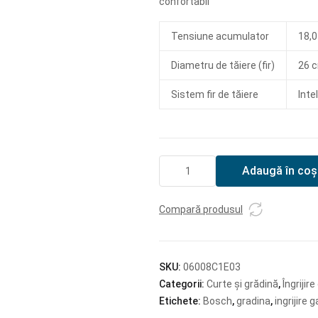
confortabil
Tensiune acumulator
18,0
Diametru de tăiere (fir)
26 
Sistem fir de tăiere
Inte
Cantitate
Adaugă în coș
Trimmer
de
gazon
Compară produsul
cu
acumulator
Bosch
SKU:
06008C1E03
UniversalGrassCut
Categorii:
Curte și grădină
,
Îngrijir
18V-
Etichete:
Bosch
,
gradina
,
ingrijire 
26