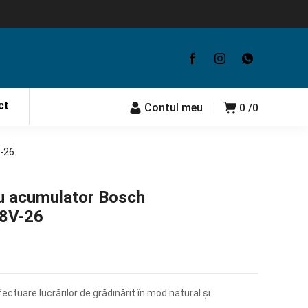
ct
Contul meu
0
0
-26
u acumulator Bosch
18V-26
ectuare lucrărilor de grădinărit în mod natural şi