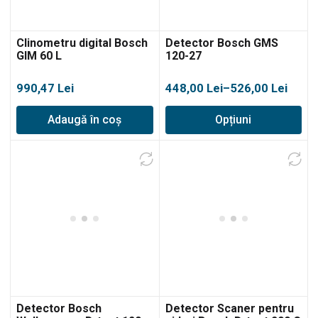
Clinometru digital Bosch
Detector Bosch GMS
GIM 60 L
120-27
Interval
990,47
Lei
448,00
Lei
–
526,00
Lei
de
Adaugă în coș
Opțiuni
prețuri:
448,00 lei
până
la
526,00 lei
Detector Bosch
Detector Scaner pentru