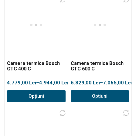
Camera termica Bosch
Camera termica Bosch
GTC 400 C
GTC 600 C
Interval
Interval
4.779,00
Lei
–
4.944,00
Lei
6.829,00
Lei
–
7.065,00
Lei
de
de
Opțiuni
Opțiuni
prețuri:
prețuri:
4.779,00 lei
6.829,00 lei
până
până
la
la
4.944,00 lei
7.065,00 lei