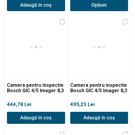
Adaugă în coș
Opțiuni
prețuri:
1.449,00 lei
până
la
1.783,00 lei
Camera pentru inspectie
Camera pentru inspectie
Bosch GIC 4/5 Imager 8,3
Bosch GIC 4/5 Imager 8,3
mm/1,5 m
mm/3,5 m
444,78
Lei
495,23
Lei
Adaugă în coș
Adaugă în coș