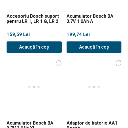
Accesoriu Bosch suport
Acumulator Bosch BA
pentru LR 1, LR 1 G, LR 2
3.7V 1.0Ah A
159,59
Lei
199,74
Lei
Adaugă în coș
Adaugă în coș
Acumulator Bosch BA
Adaptor de baterie AA1