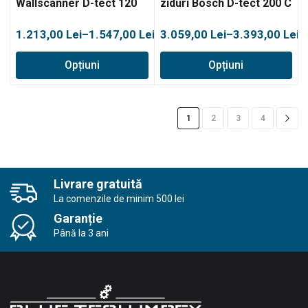
Wallscanner D-tect 120
ziduri Bosch D-tect 200 C
Interval
Interval
1.213,00
Lei
–
1.547,00
Lei
3.059,00
Lei
–
3.393,00
Lei
de
de
Opțiuni
Opțiuni
prețuri:
prețuri:
1.213,00 lei
3.059,00 lei
până
până
la
la
1
2
3
4
1.547,00 lei
3.393,00 lei
Livrare gratuită
La comenzile de minim 500 lei
Garanție
Până la 3 ani