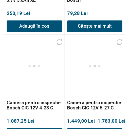
3.7V 3.0Ah XL
Bosch
250,19
Lei
79,28
Lei
Adaugă în coș
Citește mai mult
Camera pentru inspectie
Camera pentru inspectie
Bosch GIC 12V-4-23 C
Bosch GIC 12V-5-27 C
Interval
1.087,25
Lei
1.449,00
Lei
–
1.783,00
Lei
de