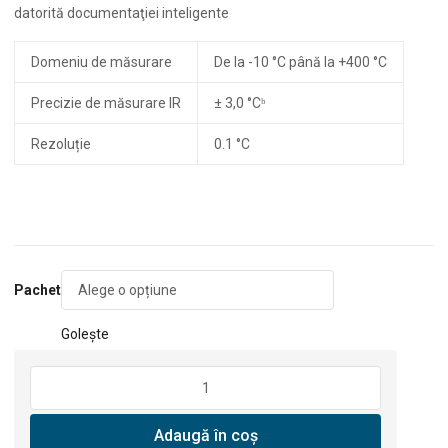
4.7
datorită documentaţiei inteligente
pâ
Domeniu de măsurare
De la -10 °C până la +400 °C
la
4.9
Precizie de măsurare IR
± 3,0 °Cᵇ
Rezoluție
0.1 °C
Pachet
Golește
Cantitate
Camera
termica
Adaugă în coș
Bosch