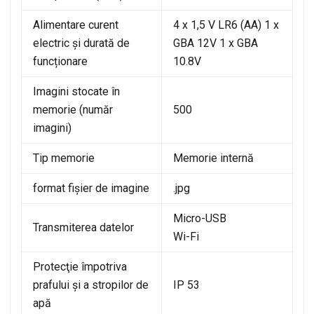
Alimentare curent
4 x 1,5 V LR6 (AA) 1 x
electric și durată de
GBA 12V 1 x GBA
funcționare
10.8V
Imagini stocate în
memorie (număr
500
imagini)
Tip memorie
Memorie internă
format fișier de imagine
.jpg
Micro-USB
Transmiterea datelor
Wi-Fi
Protecţie împotriva
prafului şi a stropilor de
IP 53
apă