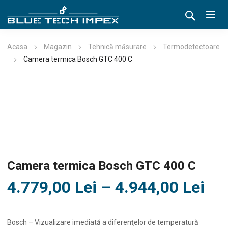
Acasa
Magazin
Tehnică măsurare
Termodetectoare
Camera termica Bosch GTC 400 C
Camera termica Bosch GTC 400 C
Int
4.779,00
Lei
–
4.944,00
Lei
de
pre
Bosch – Vizualizare imediată a diferenţelor de temperatură