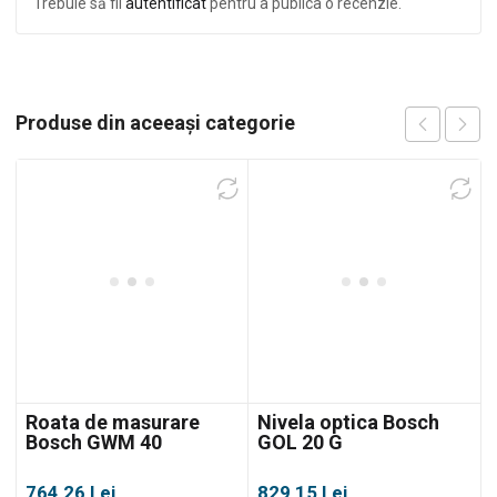
Trebuie să fii
autentificat
pentru a publica o recenzie.
Produse din aceeași categorie
Roata de masurare
Nivela optica Bosch
Bosch GWM 40
GOL 20 G
764,26
Lei
829,15
Lei