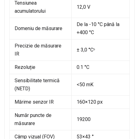
Tensiunea
12,0 V
acumulatorului
De la -10 °C până la
Domeniu de măsurare
+400 °C
Precizie de măsurare
± 3,0 °Cᵇ
IR
Rezoluție
0.1 °C
Sensibilitate termică
<50 mK
(NETD)
Mărime senzor IR
160×120 px
Număr puncte de
19200
măsurare
Câmp vizual (FOV)
53×43 °