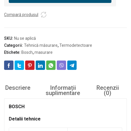
GTC
400
Compară produsul
C
SKU:
Nu se aplică
Categorii:
Tehnică măsurare
,
Termodetectoare
Etichete:
Bosch
,
masurare
Descriere
Informații
Recenzii
suplimentare
(0)
BOSCH
Detalii tehnice