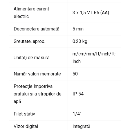
Alimentare curent
3 x 1,5 V LR6 (AA)
electric
Deconectare automată
5 min
Greutate, aprox.
0.23 kg
m/cm/mm/ft/inch/ft-
Unităţi de măsură
inch
Număr valori memorate
50
Protecţie împotriva
prafului şi a stropilor de
IP 54
apă
Filet stativ
1/4″
Vizor digital
integrată