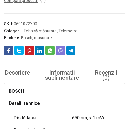
GLM
Compară produsul
100-
25
C
SKU:
0601072Y00
Categorii:
Tehnică măsurare
,
Telemetre
Etichete:
Bosch
,
masurare
Descriere
Informații
Recenzii
suplimentare
(0)
BOSCH
Detalii tehnice
Diodă laser
650 nm, < 1 mW