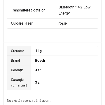
Bluetooth™ 4.2 Low
Transmiterea datelor
Energy
Culoare laser
roşie
Greutate
1 kg
Brand
Bosch
Garanție
3 ani
Garanție
3 ani
comercială
Nu există recenzii până acum.