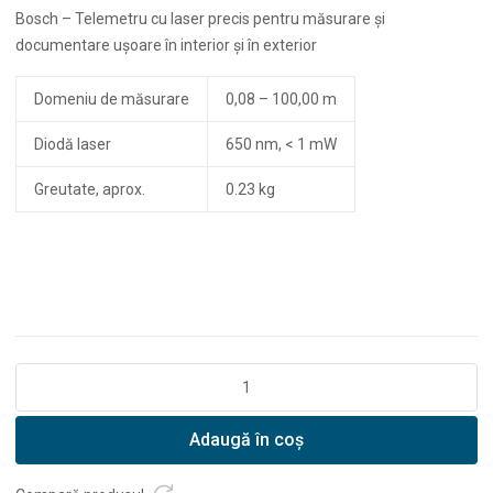
Bosch – Telemetru cu laser precis pentru măsurare şi
documentare uşoare în interior şi în exterior
Domeniu de măsurare
0,08 – 100,00 m
Diodă laser
650 nm, < 1 mW
Greutate, aprox.
0.23 kg
Cantitate
Telemetru
cu
Adaugă în coș
laser
Bosch