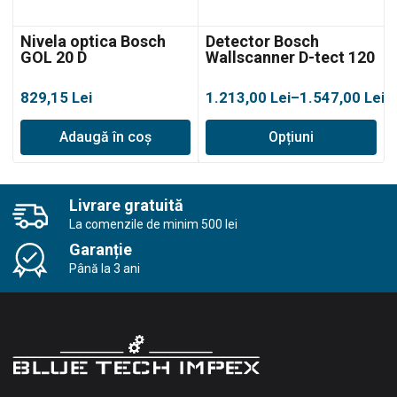
Nivela optica Bosch
Detector Bosch
GOL 20 D
Wallscanner D-tect 120
Interval
829,15
Lei
1.213,00
Lei
–
1.547,00
Lei
de
Adaugă în coș
Opțiuni
prețuri:
1.213,00 lei
până
la
Livrare gratuită
1.547,00 lei
La comenzile de minim 500 lei
Garanție
Până la 3 ani