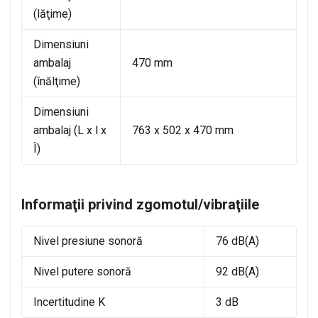
(lăţime)
Dimensiuni
ambalaj
470 mm
(înălţime)
Dimensiuni
ambalaj (L x l x
763 x 502 x 470 mm
Î)
Informaţii privind zgomotul/vibraţiile
Nivel presiune sonoră
76 dB(A)
Nivel putere sonoră
92 dB(A)
Incertitudine K
3 dB