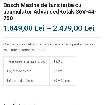
Bosch Masina de tuns iarba cu
acumulator AdvancedRotak 36V-44-
750
Int
1.849,00
Lei
–
2.479,00
Lei
de
pre
Maşină de tuns iarba puternică, cu acumulator pentru tăiere şi
1.8
colectare superioară a ierbii
pâ
Tensiunea acumulatorului
18,0 V
la
2.4
Lăţime de tăiere
32 cm
Înălţime de tăiere
30 – 60 mm