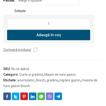
Pachet
Golește
Cantitate
Bosch
Masina
Adaugă în coș
de
tuns
iarba
Compară produsul
cu
acumulator
AdvancedRotak
36V-
SKU:
Nu se aplică
44-
Categorii:
Curte și grădină
,
Mașini de tuns gazon
750
Etichete:
acumulator
,
Bosch
,
gradina
,
ingrijire gazon
,
masina de
tuns gazon Bosch