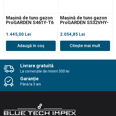
Mașină de tuns gazon
Mașină de tuns gazon
ProGARDEN S461Y-T6
ProGARDEN S532VHY-
W T8, autopropulsată
1.445,00
Lei
2.054,85
Lei
Adaugă în coș
Citește mai mult
Livrare gratuită
La comenzile de minim 500 lei
Garanție
Până la 3 ani