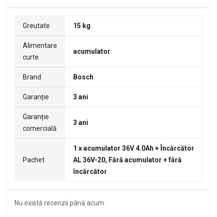
Greutate
15 kg
Alimentare
acumulator
curte
Brand
Bosch
Garanție
3 ani
Garanție
3 ani
comercială
1 x acumulator 36V 4.0Ah + Încărcător
Pachet
AL 36V-20, Fără acumulator + fără
încărcător
Nu există recenzii până acum.