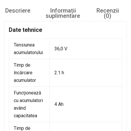
Descriere
Informații
Recenzii
suplimentare
(0)
Date tehnice
Tensiunea
36,0 V
acumulatorului
Timp de
încărcare
2.1 h
acumulator
Funcţionează
cu acumulatori
4 Ah
având
capacitatea
Timp de