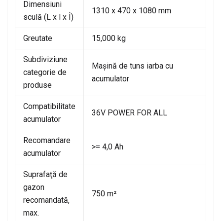
Dimensiuni
1310 x 470 x 1080 mm
sculă (L x l x Î)
Greutate
15,000 kg
Subdiviziune
Maşină de tuns iarba cu
categorie de
acumulator
produse
Compatibilitate
36V POWER FOR ALL
acumulator
Recomandare
>= 4,0 Ah
acumulator
Suprafaţă de
gazon
750 m²
recomandată,
max.