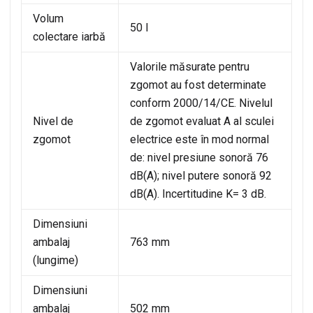
Volum
50 l
colectare iarbă
Valorile măsurate pentru
zgomot au fost determinate
conform 2000/14/CE. Nivelul
Nivel de
de zgomot evaluat A al sculei
zgomot
electrice este în mod normal
de: nivel presiune sonoră 76
dB(A); nivel putere sonoră 92
dB(A). Incertitudine K= 3 dB.
Dimensiuni
ambalaj
763 mm
(lungime)
Dimensiuni
ambalaj
502 mm