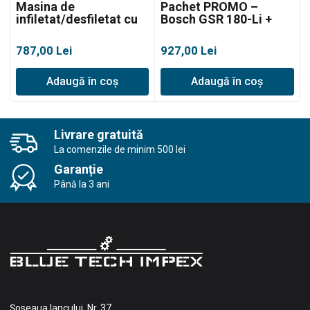
Masina de
Pachet PROMO –
infiletat/desfiletat cu
Bosch GSR 180-Li +
impact BOSCH GDX
Suflanta DED7972
18V-200
787,00
Lei
927,00
Lei
Adaugă în coș
Adaugă în coș
Livrare gratuită
La comenzile de minim 500 lei
Garanție
Până la 3 ani
Șoseaua Iancului, Nr. 37