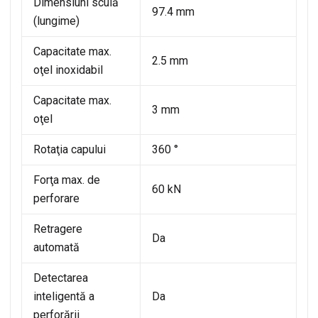
Dimensiuni sculă
97.4 mm
(lungime)
Capacitate max.
2.5 mm
oţel inoxidabil
Capacitate max.
3 mm
oţel
Rotaţia capului
360 °
Forţa max. de
60 kN
perforare
Retragere
Da
automată
Detectarea
inteligentă a
Da
perforării