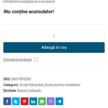
întreţinere excepţional şi accesorii
!Nu conține acumulator!
Cantitate
Bosch
scula
Adaugă în coș
de
perforare
hidraulica
Compară produsul
cu
acumulator
GLH
SKU:
06019P0200
18V-
Categorii:
Scule hidraulice
,
Scule pentru instalatori
60
Etichete:
Bosch
,
hidraulic