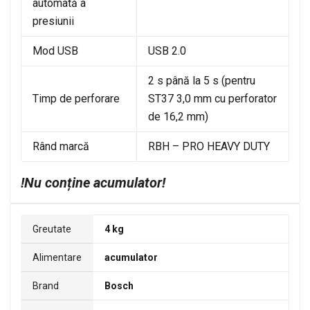
automată a
presiunii
Mod USB
USB 2.0
2 s până la 5 s (pentru
Timp de perforare
ST37 3,0 mm cu perforator
de 16,2 mm)
Rând marcă
RBH – PRO HEAVY DUTY
!Nu conține acumulator!
Greutate
4 kg
Alimentare
acumulator
Brand
Bosch