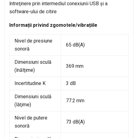
întreţinere prin intermediul conexiunii USB şi a
software-ului de citire
Informații privind zgomotele/vibrațiile
Nivel de presiune
65 dB(A)
sonoră
Dimensiuni sculă
369 mm
(înălţime)
Incertitudine K
3 dB
Dimensiuni sculă
77.2 mm
(lăţime)
Nivel de putere
73 dB(A)
sonoră