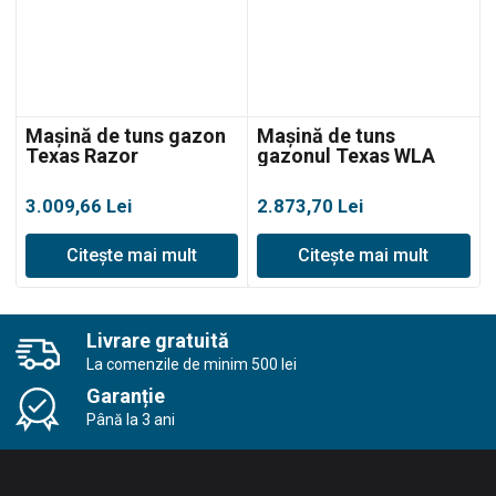
Mașină de tuns gazon
Mașină de tuns
Texas Razor
gazonul Texas WLA
5190TR/W,
5321TR/W, benzină
autopropulsată
3.009,66
Lei
2.873,70
Lei
Citește mai mult
Citește mai mult
Livrare gratuită
La comenzile de minim 500 lei
Garanție
Până la 3 ani