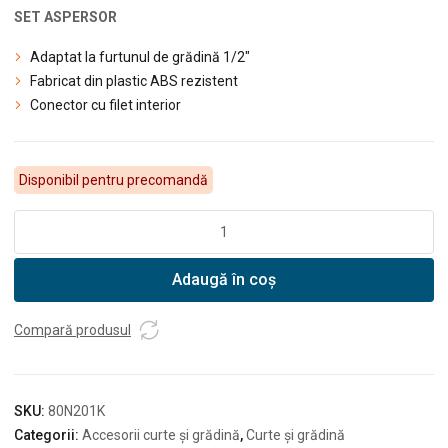
SET ASPERSOR
Adaptat la furtunul de grădină 1/2″
Fabricat din plastic ABS rezistent
Conector cu filet interior
Disponibil pentru precomandă
Cantitate
DEDRA
Aspersor
Adaugă în coș
simplu
reglabil
-
Compară produsul
set
4
elemente
SKU:
80N201K
Categorii:
Accesorii curte și grădină
,
Curte și grădină