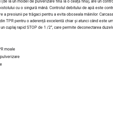
(de la un model de pulverizare fină la o ceață fină), are un contr
pistolului cu o singură mână. Controlul debitului de apă este cont
e a presiunii pe trăgaci pentru a evita oboseala mâinilor. Carcasa 
 din TPR pentru o aderență excelentă chiar și atunci când este um
și un cuplaj rapid STOP de 1 /2″, care permite deconectarea duzelo
TPR moale
 pulverizare
re