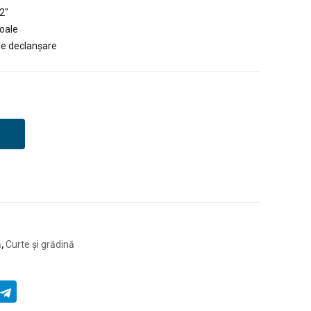
2″
moale
de declanșare
ă
,
Curte și grădină