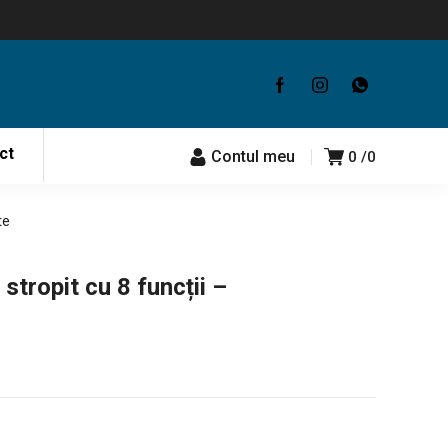
ct
Contul meu
0
0
te
stropit cu 8 funcții –