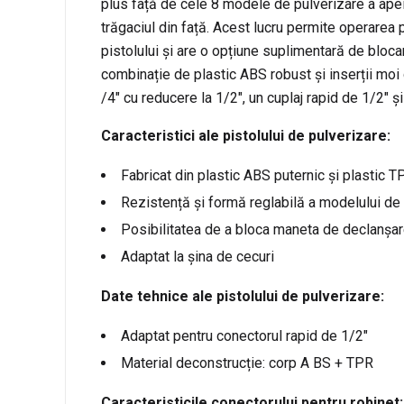
plus față de cele 8 modele de pulverizare a apei 
trăgaciul din față. Acest lucru permite operarea 
pistolului și are o opțiune suplimentară de blocar
combinație de plastic ABS robust și inserții moi
/4″ cu reducere la 1/2″, un cuplaj rapid de 1/2″ 
Caracteristici ale pistolului de pulverizare:
Fabricat din plastic ABS puternic și plastic 
Rezistență și formă reglabilă a modelului de
Posibilitatea de a bloca maneta de declanșa
Adaptat la șina de cecuri
Date tehnice ale pistolului de pulverizare:
Adaptat pentru conectorul rapid de 1/2″
Material deconstrucție: corp A BS + TPR
Caracteristicile conectorului pentru robinet: