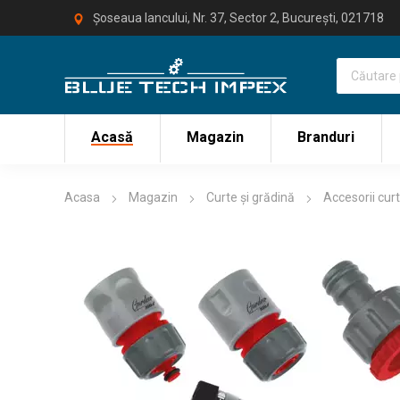
Șoseaua Iancului, Nr. 37, Sector 2, București, 021718
Acasă
Magazin
Branduri
Acasa
Magazin
Curte și grădină
Accesorii curt