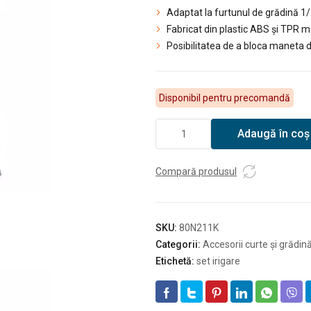
Adaptat la furtunul de grădină 1/
Fabricat din plastic ABS și TPR 
Posibilitatea de a bloca maneta 
Disponibil pentru precomandă
Cantitate
Adaugă în coș
DEDRA
Pistol
pentru
Compară produsul
stropit
cu
8
SKU:
80N211K
funcții
Categorii:
Accesorii curte și grădin
-
Etichetă:
set irigare
set
4
elemente