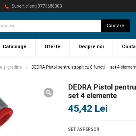
Suport clienți
0771688003
Cataloage
Oferte
Despre noi
Conta
e și grădină
DEDRA Pistol pentru stropit cu 8 funcții – set 4 elemen
DEDRA Pistol pentru 
set 4 elemente
45,42
Lei
SET ASPERSOR