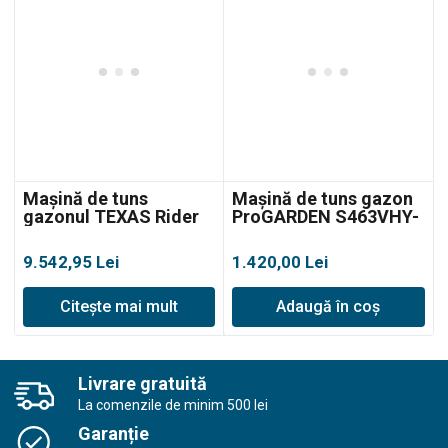
Mașină de tuns
Mașină de tuns gazon
gazonul TEXAS Rider
ProGARDEN S463VHY-
7600E 3-in-1, tractoraș
T, autopropulsată
pentru tuns gazonul cu
9.542,95
Lei
1.420,00
Lei
colector
Citește mai mult
Adaugă în coș
Livrare gratuită
La comenzile de minim 500 lei
Garanție