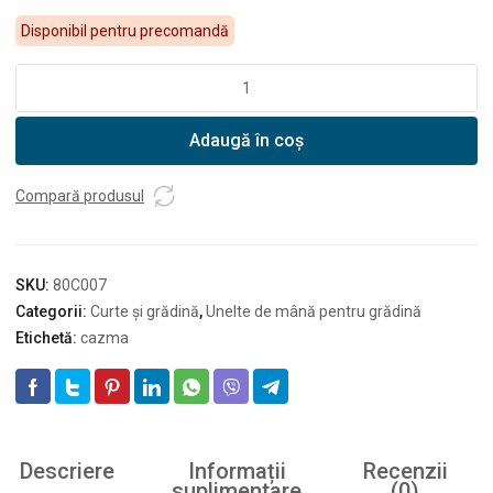
Disponibil pentru precomandă
Cantitate
DEDRA
Cazma
Adaugă în coș
dreaptă
coadă
de
Compară produsul
lemn
SKU:
80C007
Categorii:
Curte și grădină
,
Unelte de mână pentru grădină
Etichetă:
cazma
Descriere
Informații
Recenzii
suplimentare
(0)