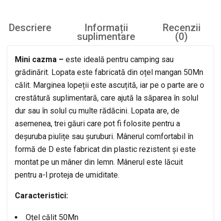
Descriere
Informații
Recenzii
suplimentare
(0)
Mini cazma –
este ideală pentru camping sau
grădinărit. Lopata este fabricată din oțel mangan 50Mn
călit. Marginea lopeții este ascuțită, iar pe o parte are o
crestătură suplimentară, care ajută la săparea în solul
dur sau în solul cu multe rădăcini. Lopata are, de
asemenea, trei găuri care pot fi folosite pentru a
deșuruba piulițe sau șuruburi. Mânerul comfortabil în
formă de D este fabricat din plastic rezistent și este
montat pe un mâner din lemn. Mânerul este lăcuit
pentru a-l proteja de umiditate.
Caracteristici:
Oțel călit 50Mn