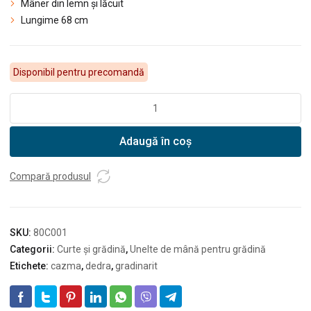
Mâner din lemn și lăcuit
Lungime 68 cm
Disponibil pentru precomandă
Cantitate
DEDRA
Mini
Adaugă în coș
cazma,
mâner
din
Compară produsul
lemn
SKU:
80C001
Categorii:
Curte și grădină
,
Unelte de mână pentru grădină
Etichete:
cazma
,
dedra
,
gradinarit