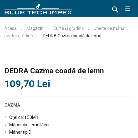
Acasa
Magazin
Curte și grădină
Unelte de mână
pentru grădină
DEDRA Cazma coadă de lemn
DEDRA Cazma coadă de lemn
109,70
Lei
CAZMA
Oțel călit 50Mn
Mâner din lemn lăcuit
Mâner tip D