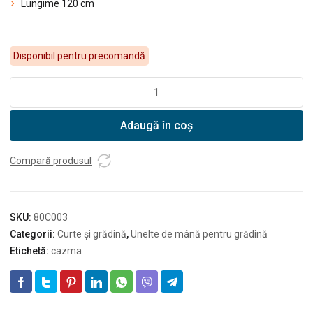
Lungime 120 cm
Disponibil pentru precomandă
Cantitate
DEDRA
Cazma
Adaugă în coș
coadă
de
lemn
Compară produsul
SKU:
80C003
Categorii:
Curte și grădină
,
Unelte de mână pentru grădină
Etichetă:
cazma