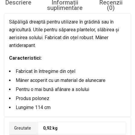
Descriere
Informații
Recenzii
suplimentare
(0)
Săpăligă dreaptă pentru utilizare în grădină sau în
agricultură. Utile pentru săparea plantelor, slăbirea și
aerisirea solului. Fabricat din oțel robust. Mâner
antiderapant.
Caracteristici:
Fabricat în întregime din oțel
Mâner acoperit cu un material de alunecare
Pentru o mai bună afânare a solului
Produs polonez
Lungime 114 cm
Greutate
0,92 kg