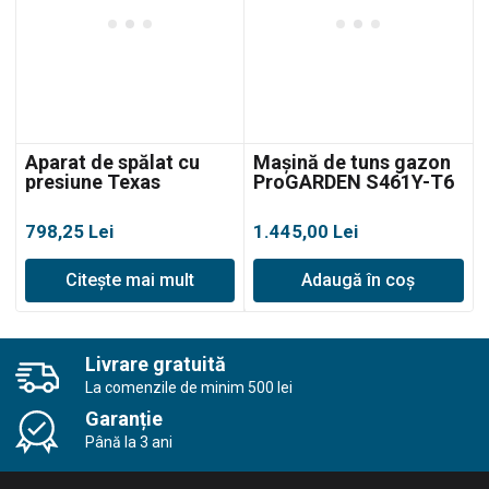
Aparat de spălat cu
Mașină de tuns gazon
presiune Texas
ProGARDEN S461Y-T6
HTR1700, 420L/h,
130bar
798,25
Lei
1.445,00
Lei
Citește mai mult
Adaugă în coș
Livrare gratuită
La comenzile de minim 500 lei
Garanție
Până la 3 ani