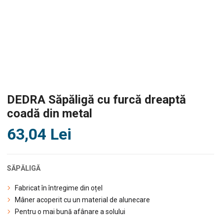
DEDRA Săpăligă cu furcă dreaptă
coadă din metal
63,04
Lei
SĂPĂLIGĂ
Fabricat în întregime din oțel
Mâner acoperit cu un material de alunecare
Pentru o mai bună afânare a solului