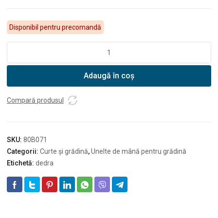
Disponibil pentru precomandă
Cantitate
DEDRA
Săpăligă
Adaugă în coș
cu
furcă
dreaptă
Compară produsul
coadă
din
metal
SKU:
80B071
Categorii:
Curte și grădină
,
Unelte de mână pentru grădină
Etichetă:
dedra