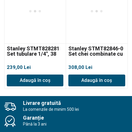
Stanley STMT828281
Stanley STMT82846-0
Set tubulare 1/4″, 38
Set chei combinate cu
piese
clichet – 7 piese
239,00
Lei
308,00
Lei
Adaugă în coș
Adaugă în coș
Livrare gratuită
La comenzile de minim 500 lei
Garanție
Până la 3 ani