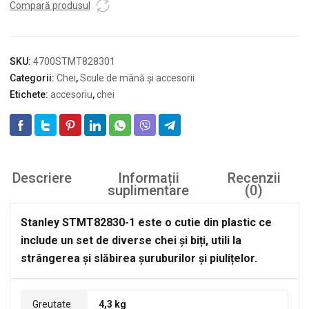
Compară produsul
SKU:
4700STMT828301
Categorii:
Chei
,
Scule de mână și accesorii
Etichete:
accesoriu
,
chei
Descriere
Informații
Recenzii
suplimentare
(0)
Stanley STMT82830-1 este o cutie din plastic ce
include un set de diverse chei și biți, utili la
strângerea și slăbirea șuruburilor și
piulițelor.
Greutate
4,3 kg