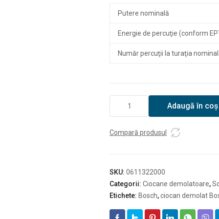
Putere nominală
Energie de percuţie (conform E
Număr percuţii la turaţia nomina
Cantitate
Adaugă în coș
Ciocan
demolator
cu
Compară produsul
SDS
max
Bosch
SKU:
0611322000
GSH
Categorii:
Ciocane demolatoare
,
Sc
7
Etichete:
Bosch
,
ciocan demolat Bo
VC