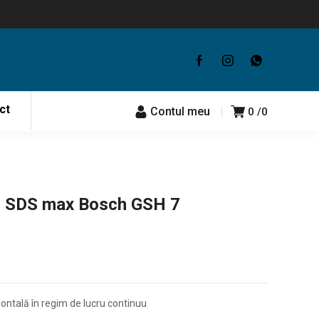
ct
Contul meu
0
0
u SDS max Bosch GSH 7
zontală în regim de lucru continuu