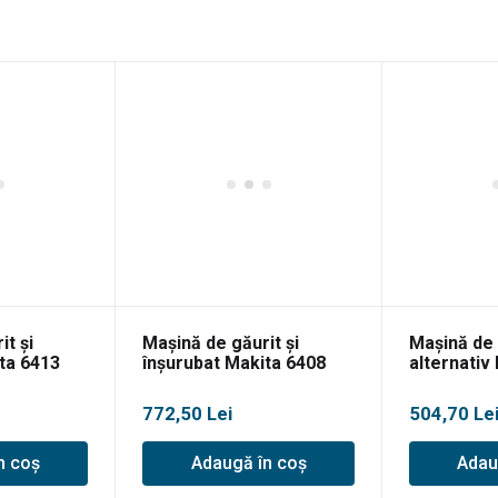
it și
Mașină de găurit și
Mașină de 
ta 6413
înșurubat Makita 6408
alternativ
772,50
Lei
504,70
Le
n coș
Adaugă în coș
Adau