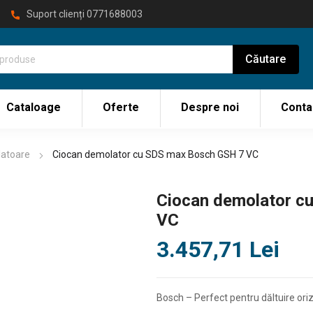
Suport clienți
0771688003
Cataloage
Oferte
Despre noi
Conta
latoare
Ciocan demolator cu SDS max Bosch GSH 7 VC
Ciocan demolator c
VC
3.457,71
Lei
Bosch – Perfect pentru dăltuire ori