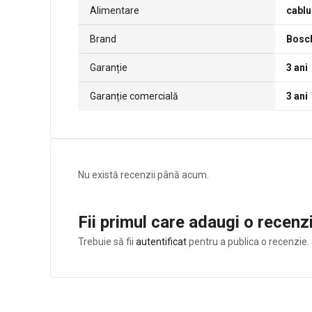
Alimentare
cablu
Brand
Bosc
Garanție
3 ani
Garanție comercială
3 ani
Nu există recenzii până acum.
Fii primul care adaugi o rece
Trebuie să fii
autentificat
pentru a publica o recenzie.