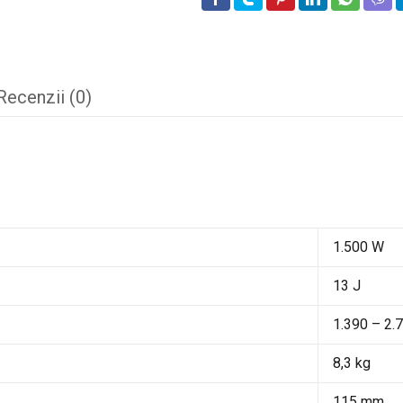
Recenzii (0)
1.500 W
13 J
1.390 – 2.7
8,3 kg
115 mm