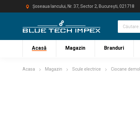
Șoseaua Iancului, Nr. 37, Sector 2, București, 021718
Acasă
Magazin
Branduri
Acasa
Magazin
Scule electrice
Ciocane demo