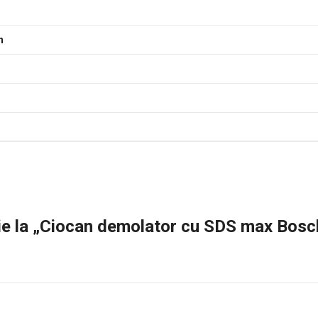
h
nzie la „Ciocan demolator cu SDS max Bos