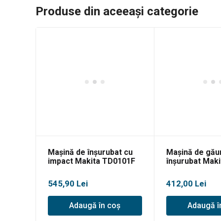
Produse din aceeași categorie
Mașină de înșurubat cu
Mașină de găur
impact Makita TD0101F
înșurubat Maki
545,90
Lei
412,00
Lei
Adaugă în coș
Adaugă î