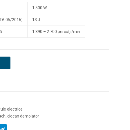
1.500 W
PTA 05/2016)
13 J
lă
1.390 – 2.700 percuţii/min
ule electrice
sch
,
ciocan demolator