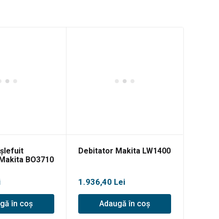
șlefuit
Debitator Makita LW1400
 Makita BO3710
i
1.936,40
Lei
gă în coș
Adaugă în coș