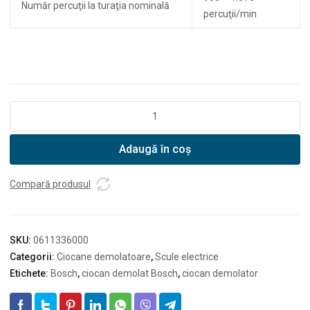
Număr percuţii la turaţia nominală
percuţii/min
Cantitate
Ciocan
demolator
Adaugă în coș
cu
SDS
max
Compară produsul
Bosch
GSH
11
SKU:
0611336000
VC
Categorii:
Ciocane demolatoare
,
Scule electrice
Etichete:
Bosch
,
ciocan demolat Bosch
,
ciocan demolator