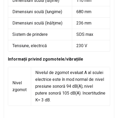
Dimensiuni sculă (lăţime)
110 mm
Dimensiuni sculă (lungime)
680 mm
Dimensiuni sculă (înălţime)
236 mm
Sistem de prindere
SDS max
Tensiune, electrică
230 V
Informații privind zgomotele/vibrațiile
Nivelul de zgomot evaluat A al sculei
electrice este în mod normal de: nivel
Nivel
presiune sonoră 94 dB(A); nivel
zgomot
putere sonoră 105 dB(A). Incertitudine
K= 3 dB.