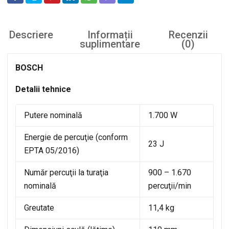
Descriere
Informații
Recenzii
suplimentare
(0)
BOSCH
Detalii tehnice
Putere nominală
1.700 W
Energie de percuţie (conform
23 J
EPTA 05/2016)
Număr percuţii la turaţia
900 – 1.670
nominală
percuţii/min
Greutate
11,4 kg