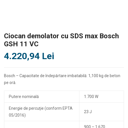
Ciocan demolator cu SDS max Bosch
GSH 11 VC
4.220,94
Lei
Bosch – Capacitate de îndepărtare imbatabilă: 1,100 kg de beton
pe oră.
Putere nominală
1.700 W
Energie de percuţie (conform EPTA
23 J
05/2016)
900 – 1.670