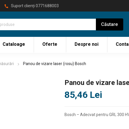
Suport clienți
0771688003
Cataloage
Oferte
Despre noi
Conta
măsurări
Panou de vizare laser (rosu) Bosch
Panou de vizare las
85,46
Lei
Bosch – Adecvat pentru GRL 300 HV