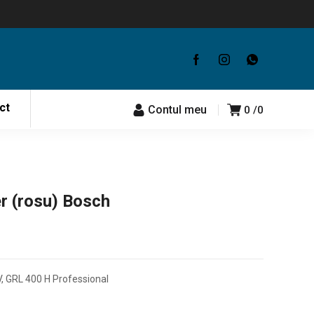
ct
Contul meu
0
0
er (rosu) Bosch
, GRL 400 H Professional