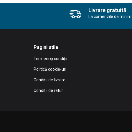
7.065,00 l
Livrare gratuită
La comenzile de minim 
Pagini utile
Termeni și condiții
Politică cookie-uri
Condiții de livrare
Condiții de retur