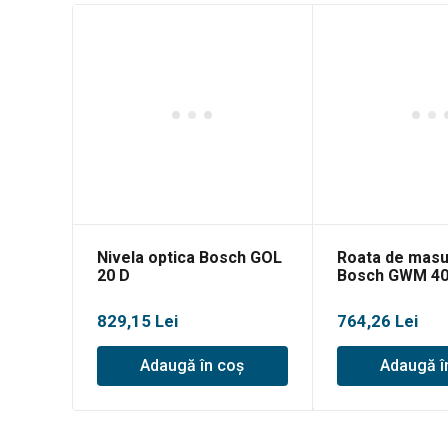
Nivela optica Bosch GOL
Roata de masu
20 D
Bosch GWM 4
829,15
Lei
764,26
Lei
Adaugă în coș
Adaugă î