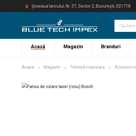
Șoseaua Iancului, Nr. 37, Sector 2, București, 021718
Acasă
Magazin
Branduri
Acasa
Magazin
Tehnică măsurare
Accesorii 