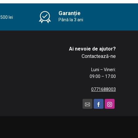
ei
Garanție
500 lei
Până la 3 ani
Ai nevoie de ajutor?
Contactează-ne
Luni – Vineri:
09:00 – 17:00
0771688003