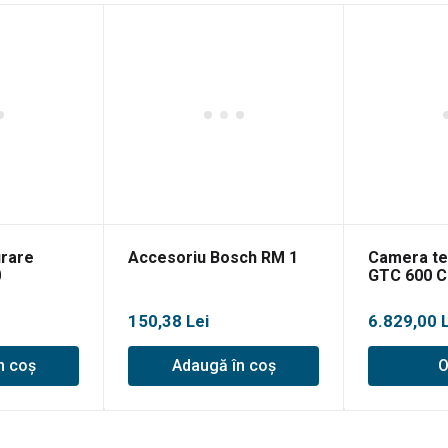
rare
Accesoriu Bosch RM 1
Camera te
0
GTC 600 C
Interval
150,38
Lei
6.829,00
de
n coș
Adaugă în coș
O
prețuri:
6.829,00 l
până
la