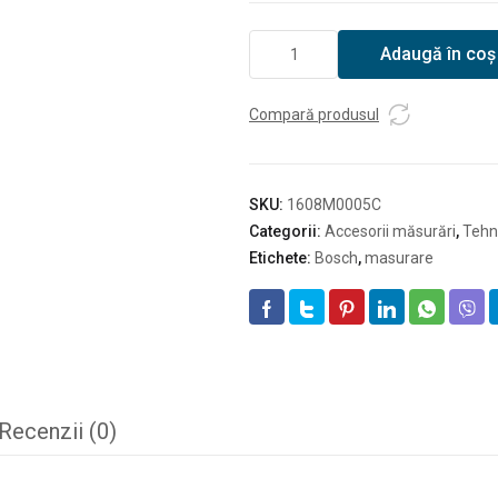
Cantitate
Adaugă în coș
Panou
de
vizare
Compară produsul
laser
(rosu)
Bosch
SKU:
1608M0005C
Categorii:
Accesorii măsurări
,
Tehn
Etichete:
Bosch
,
masurare
Recenzii (0)