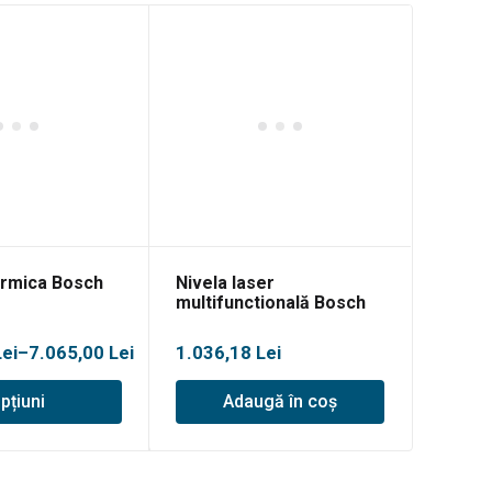
rmica Bosch
Nivela laser
multifunctională Bosch
GCL 2-15 G
Lei
–
7.065,00
Lei
1.036,18
Lei
pțiuni
Adaugă în coș
ei