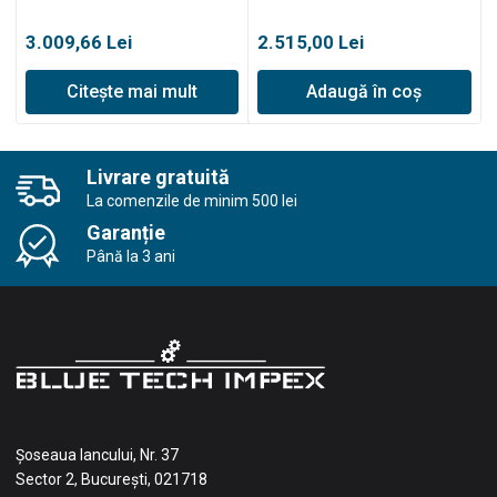
5190TR/W,
5370TR/WE,
autopropulsată
autopropulsată
3.009,66
Lei
2.515,00
Lei
Citește mai mult
Adaugă în coș
Livrare gratuită
La comenzile de minim 500 lei
Garanție
Până la 3 ani
Șoseaua Iancului, Nr. 37
Sector 2, București, 021718