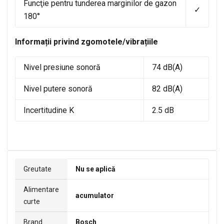
Funcţie pentru tunderea marginilor de gazon
✓
180°
Informații privind zgomotele/vibrațiile
Nivel presiune sonoră
74 dB(A)
Nivel putere sonoră
82 dB(A)
Incertitudine K
2.5 dB
Greutate
Nu se aplică
Alimentare
acumulator
curte
Brand
Bosch