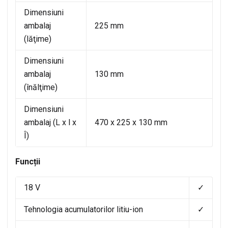
Dimensiuni
ambalaj
225 mm
(lăţime)
Dimensiuni
ambalaj
130 mm
(înălţime)
Dimensiuni
ambalaj (L x l x
470 x 225 x 130 mm
Î)
Funcții
18 V
✓
Tehnologia acumulatorilor litiu-ion
✓