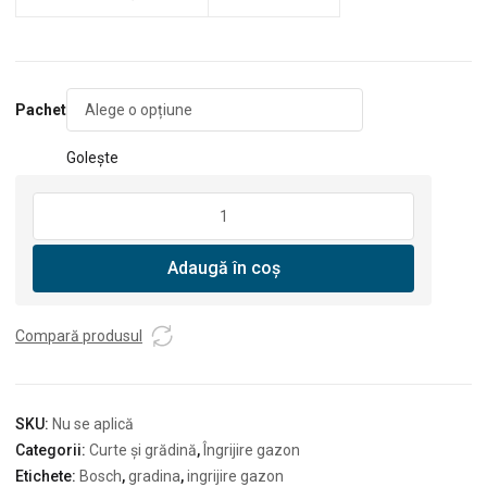
Pachet
Golește
Cantitate
Trimmer
de
Adaugă în coș
gazon
cu
acumulator
Compară produsul
Bosch
EasyGrassCut
18V-
26
SKU:
Nu se aplică
Categorii:
Curte și grădină
,
Îngrijire gazon
Etichete:
Bosch
,
gradina
,
ingrijire gazon