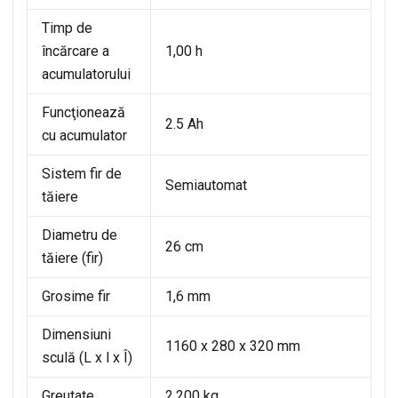
Timp de
încărcare a
1,00 h
acumulatorului
Funcţionează
2.5 Ah
cu acumulator
Sistem fir de
Semiautomat
tăiere
Diametru de
26 cm
tăiere (fir)
Grosime fir
1,6 mm
Dimensiuni
1160 x 280 x 320 mm
sculă (L x l x Î)
Greutate
2,200 kg