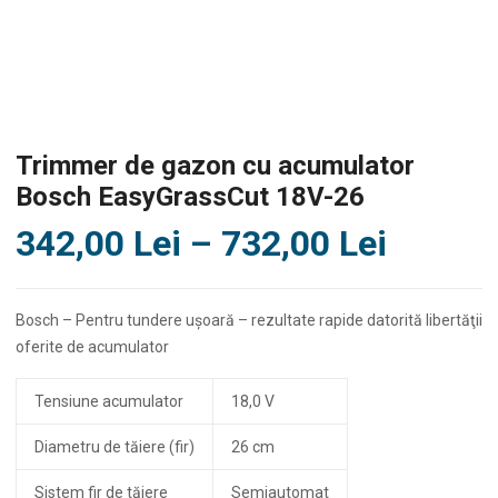
Trimmer de gazon cu acumulator
Bosch EasyGrassCut 18V-26
Interva
342,00
Lei
–
732,00
Lei
de
prețuri
Bosch – Pentru tundere uşoară – rezultate rapide datorită libertăţii
342,00 
oferite de acumulator
până
Tensiune acumulator
18,0 V
la
732,00 
Diametru de tăiere (fir)
26 cm
Sistem fir de tăiere
Semiautomat